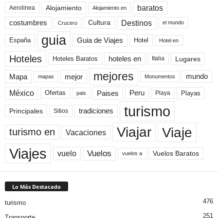
baratos
Alojamiento
Aerolinea
Alojamiento en
Destinos
Cultura
costumbres
el mundo
Crucero
guia
Guia de Viajes
España
Hotel
Hotel en
Hoteles
Hoteles Baratos
hoteles en
Lugares
Italia
mejores
Mapa
mejor
mundo
mapas
Monumentos
México
Paises
Peru
Playa
Playas
Ofertas
pais
turismo
Principales
tradiciones
Sitios
Viaje
Viajar
turismo en
Vacaciones
Viajes
Vuelos
vuelo
Vuelos Baratos
vuelos a
Lo Más Destacado
476
turismo
251
Transporte