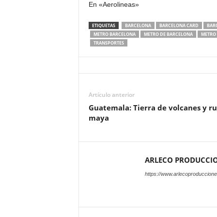
En «Aerolineas»
ETIQUETAS
BARCELONA
BARCELONA CARD
BAR
METRO BARCELONA
METRO DE BARCELONA
METRO
TRANSPORTES
Artículo anterior
Guatemala: Tierra de volcanes y ru
maya
ARLECO PRODUCCI
https://www.arlecoproduccion