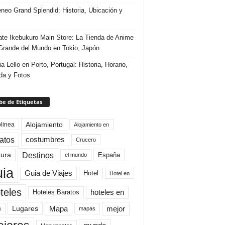
eneo Grand Splendid: Historia, Ubicación y
te Ikebukuro Main Store: La Tienda de Anime
rande del Mundo en Tokio, Japón
ia Lello en Porto, Portugal: Historia, Horario,
da y Fotos
e de Etiquetas
Alojamiento
linea
Alojamiento en
atos
costumbres
Crucero
Destinos
tura
España
el mundo
uia
Guia de Viajes
Hotel
Hotel en
teles
Hoteles Baratos
hoteles en
Mapa
mejor
Lugares
a
mapas