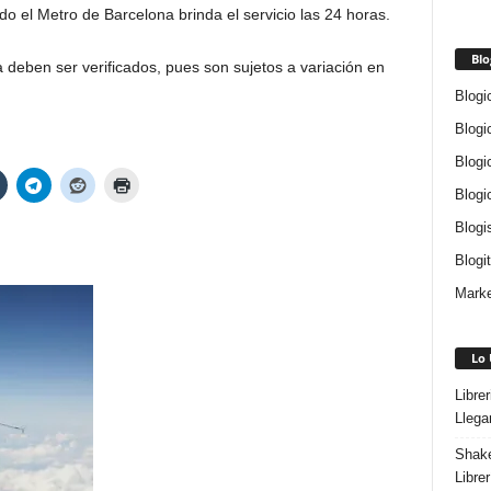
o el Metro de Barcelona brinda el servicio las 24 horas.
Blo
 deben ser verificados, pues son sujetos a variación en
Blogi
Blogi
Blogi
Blogi
Blogi
Blogi
Marke
Lo 
Libre
Llega
Shake
Libre