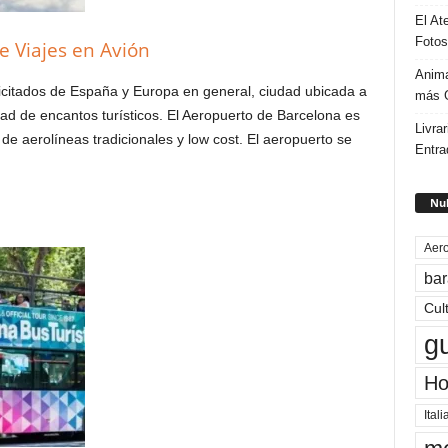
El At
Fotos
e Viajes en Avión
Anima
icitados de España y Europa en general, ciudad ubicada a
más G
dad de encantos turísticos. El Aeropuerto de Barcelona es
Livrar
s de aerolíneas tradicionales y low cost. El aeropuerto se
Entra
Nub
Aero
bar
Cul
g
Ho
Itali