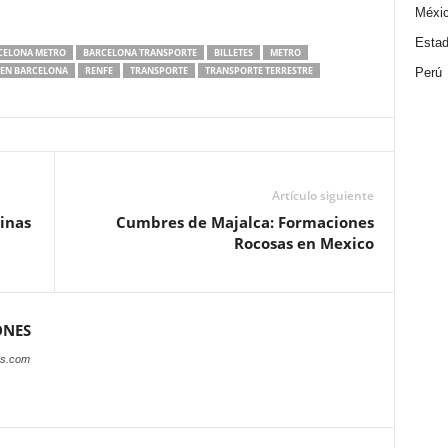
Méxi
Estad
CELONA METRO
BARCELONA TRANSPORTE
BILLETES
METRO
 EN BARCELONA
RENFE
TRANSPORTE
TRANSPORTE TERRESTRE
Perú
Artículo siguiente
inas
Cumbres de Majalca: Formaciones
Rocosas en Mexico
ONES
es.com