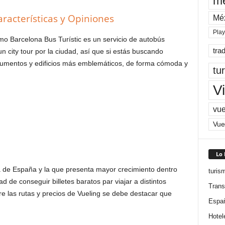
me
aracterísticas y Opiniones
Mé
Pla
mo Barcelona Bus Turístic es un servicio de autobús
tra
un city tour por la ciudad, así que si estás buscando
onumentos y edificios más emblemáticos, de forma cómoda y
tu
Vi
vue
Vue
Lo
a de España y la que presenta mayor crecimiento dentro
turis
d de conseguir billetes baratos par viajar a distintos
Trans
tre las rutas y precios de Vueling se debe destacar que
Espa
Hotel