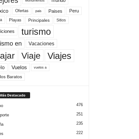
jores
mundo
Monumentos
xico
Paises
Peru
Ofertas
pais
Principales
ya
Playas
Sitios
turismo
diciones
rismo en
Vacaciones
Viajes
Viaje
ajar
Vuelos
lo
vuelos a
los Baratos
 Más Destacado
476
mo
251
porte
235
ña
222
es