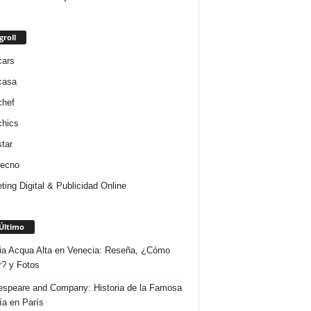
groll
cars
casa
chef
chics
star
tecno
ting Digital & Publicidad Online
Último
ria Acqua Alta en Venecia: Reseña, ¿Cómo
r? y Fotos
speare and Company: Historia de la Famosa
ría en París