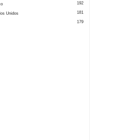
192
co
181
os Unidos
179