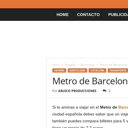
HOME
CONTACTO
PUBLICID
Inicio
España
Barcelona
Metro de Barcelona: 
ESPAÑA
BARCELONA
CATALUÑA
TRANSPORTE
Metro de Barcelona
Por
ARLECO PRODUCCIONES
0
Si te animas a viajar en el
Metro de
Barc
ciudad española debes saber que un viaje
también puedes compara billetes para 5 v
tiene un precio de 7.7 euros.