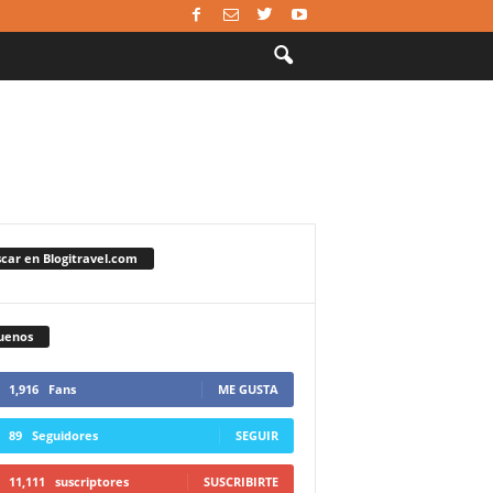
car en Blogitravel.com
uenos
1,916
Fans
ME GUSTA
89
Seguidores
SEGUIR
11,111
suscriptores
SUSCRIBIRTE