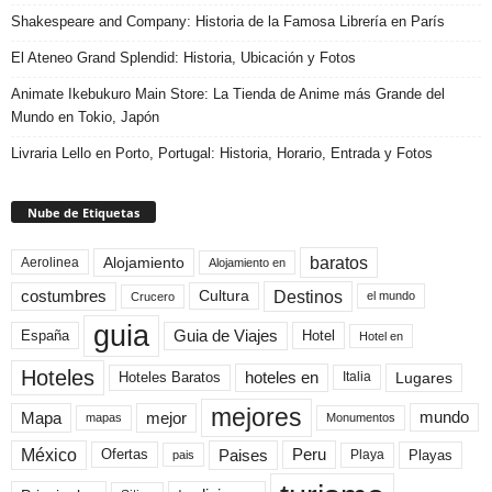
Shakespeare and Company: Historia de la Famosa Librería en París
El Ateneo Grand Splendid: Historia, Ubicación y Fotos
Animate Ikebukuro Main Store: La Tienda de Anime más Grande del
Mundo en Tokio, Japón
Livraria Lello en Porto, Portugal: Historia, Horario, Entrada y Fotos
Nube de Etiquetas
baratos
Alojamiento
Aerolinea
Alojamiento en
Destinos
Cultura
costumbres
el mundo
Crucero
guia
Guia de Viajes
España
Hotel
Hotel en
Hoteles
Hoteles Baratos
hoteles en
Lugares
Italia
mejores
Mapa
mejor
mundo
mapas
Monumentos
México
Paises
Peru
Playa
Playas
Ofertas
pais