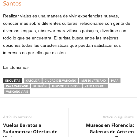
Santos
Realizar viajes es una manera de vivir experiencias nuevas,
conocer más sobre diferentes culturas, relacionarse con gente de
diversas lenguas, observar maravillosos paisajes, divertirse con
todo lo que se encuentra. El turista busca entre las mejores
opciones todas las características que puedan satisfacer sus
intereses es por ello que existen…
En «turismo»
ETIQUETAS
CATOLICA
CIUDAD DEL VATICANO
MUSEO VATICANO
PAPA
PAPA VATICANO
RELIGIÓN
TURISMO RELIGIOSO
VATICANO ARTE
VATICANO VIAJE
Artículo anterior
Artículo siguiente
Vuelos Baratos a
Museos en Florencia:
Sudamerica: Ofertas de
Galerias de Arte en