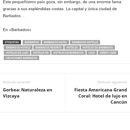
Este pequeñísimo país goza, sin embargo, de una enorme fama
gracias a sus espléndidas costas. La capital y única ciudad de
Barbados…
En «Barbados»
ETIQUETAS
BARBADOS
BARBADOS HOTEL
BARBADOS HOTELES
BARBADOS HOTELS
BARBADOS RESORTS
HOTELES
HOTELES DE BARBADOS
HOTELES DE LUJO
HOTELES EN
HOTELES EN BARBADOS
LUJO
SANDY LANE
VACACIONES BARBADOS
Artículo anterior
Artículo siguiente
Gorbea: Naturaleza en
Fiesta Americana Grand
Vizcaya
Coral: Hotel de lujo en
Cancún