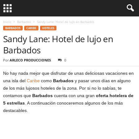
Inicio
Barbados
Sandy Lane: Hotel de lujo en Barbados
BARBADOS
CARIBE
HOTELES
Sandy Lane: Hotel de lujo en
Barbados
Por
ARLECO PRODUCCIONES
0
No hay nada mejor que disfrutar de unas deliciosas vacaciones en
una isla del
Caribe
como
Barbados
y pasar unos días en alguno
de los más lujosos hoteles de la zona. Por si no lo sabías, te
contamos que
Barbados
cuenta con una gran
oferta hotelera de
5 estrellas
. A continuación conoceremos algunos de los más
destacables.