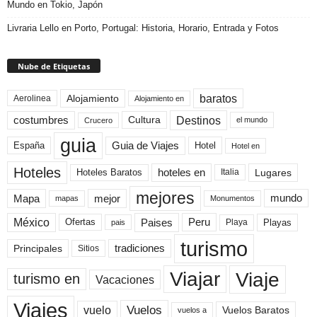
Mundo en Tokio, Japón
Livraria Lello en Porto, Portugal: Historia, Horario, Entrada y Fotos
Nube de Etiquetas
baratos
Alojamiento
Aerolinea
Alojamiento en
Destinos
Cultura
costumbres
el mundo
Crucero
guia
Guia de Viajes
España
Hotel
Hotel en
Hoteles
Hoteles Baratos
hoteles en
Lugares
Italia
mejores
Mapa
mejor
mundo
mapas
Monumentos
México
Paises
Peru
Playa
Playas
Ofertas
pais
turismo
Principales
tradiciones
Sitios
Viaje
Viajar
turismo en
Vacaciones
Viajes
Vuelos
vuelo
Vuelos Baratos
vuelos a