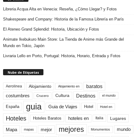
Libreria Acqua Alta en Venecia: Reseña, ¿Cómo Llegar? y Fotos
Shakespeare and Company: Historia de la Famosa Librería en París
El Ateneo Grand Splendid: Historia, Ubicación y Fotos
Animate Ikebukuro Main Store: La Tienda de Anime más Grande del
Mundo en Tokio, Japón
Livraria Lello en Porto, Portugal: Historia, Horario, Entrada y Fotos
Nube de Etiquetas
baratos
Alojamiento
Aerolinea
Alojamiento en
Destinos
Cultura
costumbres
el mundo
Crucero
guia
Guia de Viajes
España
Hotel
Hotel en
Hoteles
Hoteles Baratos
hoteles en
Lugares
Italia
mejores
Mapa
mejor
mundo
mapas
Monumentos