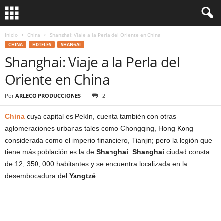
Inicio
China
Shanghai: Viaje a la Perla del Oriente en China
CHINA
HOTELES
SHANGAI
Shanghai: Viaje a la Perla del
Oriente en China
Por
ARLECO PRODUCCIONES
2
China
cuya capital es Pekín, cuenta también con otras
aglomeraciones urbanas tales como Chongqing, Hong Kong
considerada como el imperio financiero, Tianjin; pero la legión que
tiene más población es la de
Shanghai
.
Shanghai
ciudad consta
de 12, 350, 000 habitantes y se encuentra localizada en la
desembocadura del
Yangtzé
.