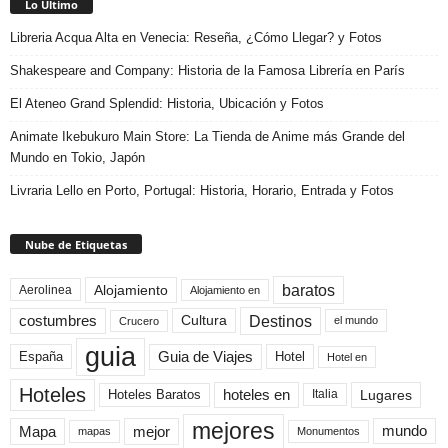
Lo Último
Libreria Acqua Alta en Venecia: Reseña, ¿Cómo Llegar? y Fotos
Shakespeare and Company: Historia de la Famosa Librería en París
El Ateneo Grand Splendid: Historia, Ubicación y Fotos
Animate Ikebukuro Main Store: La Tienda de Anime más Grande del
Mundo en Tokio, Japón
Livraria Lello en Porto, Portugal: Historia, Horario, Entrada y Fotos
Nube de Etiquetas
baratos
Alojamiento
Aerolinea
Alojamiento en
Destinos
Cultura
costumbres
el mundo
Crucero
guia
Guia de Viajes
España
Hotel
Hotel en
Hoteles
Hoteles Baratos
hoteles en
Lugares
Italia
mejores
Mapa
mejor
mundo
mapas
Monumentos