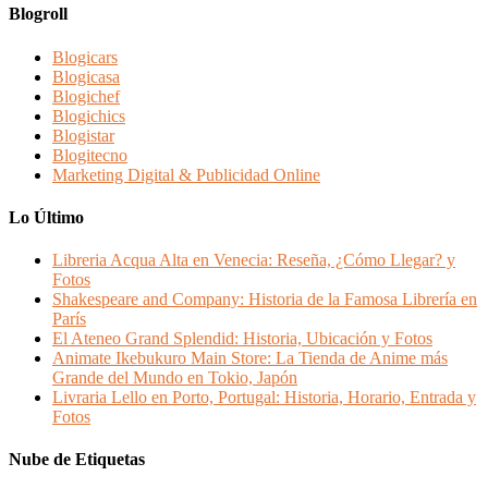
Blogroll
Blogicars
Blogicasa
Blogichef
Blogichics
Blogistar
Blogitecno
Marketing Digital & Publicidad Online
Lo Último
Libreria Acqua Alta en Venecia: Reseña, ¿Cómo Llegar? y
Fotos
Shakespeare and Company: Historia de la Famosa Librería en
París
El Ateneo Grand Splendid: Historia, Ubicación y Fotos
Animate Ikebukuro Main Store: La Tienda de Anime más
Grande del Mundo en Tokio, Japón
Livraria Lello en Porto, Portugal: Historia, Horario, Entrada y
Fotos
Nube de Etiquetas