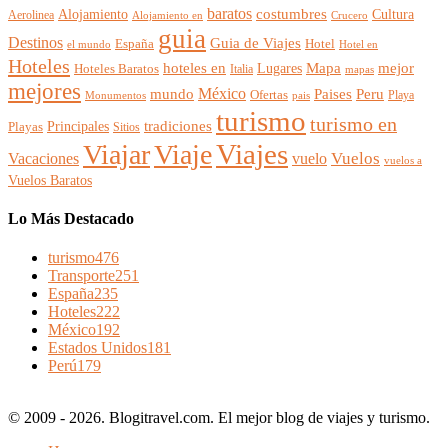
baratos
Alojamiento
costumbres
Cultura
Aerolinea
Alojamiento en
Crucero
guia
Destinos
Guia de Viajes
España
Hotel
el mundo
Hotel en
Hoteles
mejor
hoteles en
Mapa
Lugares
Hoteles Baratos
Italia
mapas
mejores
México
Paises
mundo
Peru
Ofertas
Playa
Monumentos
pais
turismo
turismo en
Principales
tradiciones
Playas
Sitios
Viajes
Viajar
Viaje
Vuelos
Vacaciones
vuelo
vuelos a
Vuelos Baratos
Lo Más Destacado
turismo
476
Transporte
251
España
235
Hoteles
222
México
192
Estados Unidos
181
Perú
179
© 2009 - 2026. Blogitravel.com. El mejor blog de viajes y turismo.