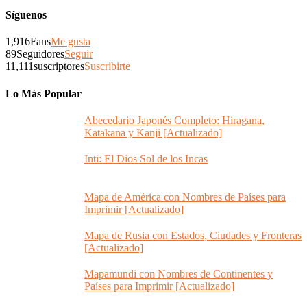
Síguenos
1,916
Fans
Me gusta
89
Seguidores
Seguir
11,111
suscriptores
Suscribirte
Lo Más Popular
Abecedario Japonés Completo: Hiragana,
Katakana y Kanji [Actualizado]
Inti: El Dios Sol de los Incas
Mapa de América con Nombres de Países para
Imprimir [Actualizado]
Mapa de Rusia con Estados, Ciudades y Fronteras
[Actualizado]
Mapamundi con Nombres de Continentes y
Países para Imprimir [Actualizado]