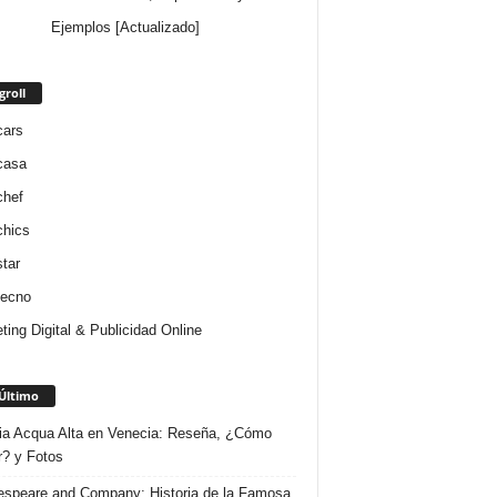
Ejemplos [Actualizado]
groll
cars
casa
chef
chics
star
tecno
ting Digital & Publicidad Online
Último
ria Acqua Alta en Venecia: Reseña, ¿Cómo
r? y Fotos
speare and Company: Historia de la Famosa