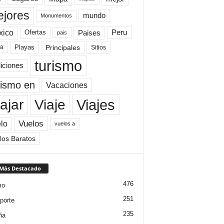
jores
mundo
Monumentos
xico
Paises
Peru
Ofertas
pais
Principales
ya
Playas
Sitios
turismo
diciones
rismo en
Vacaciones
Viajes
Viaje
ajar
Vuelos
lo
vuelos a
los Baratos
 Más Destacado
476
mo
251
porte
235
ña