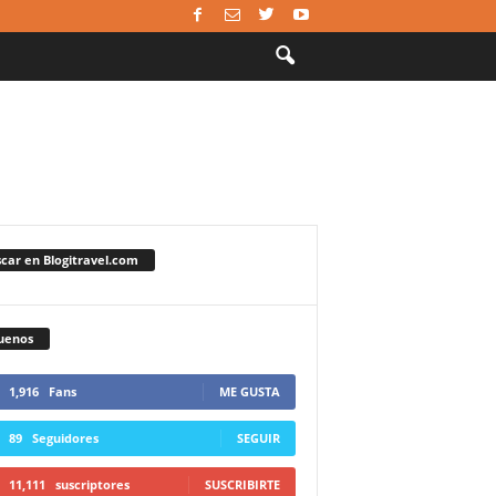
car en Blogitravel.com
uenos
1,916
Fans
ME GUSTA
89
Seguidores
SEGUIR
11,111
suscriptores
SUSCRIBIRTE