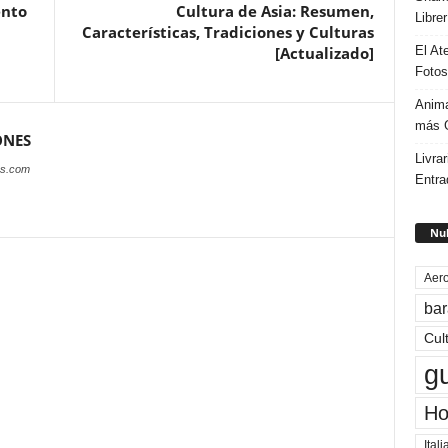
ento
Cultura de Asia: Resumen,
Libre
Características, Tradiciones y Culturas
El At
[Actualizado]
Fotos
Anima
más G
ONES
Livrar
es.com
Entra
Nub
Aero
bar
Cul
g
Ho
Itali