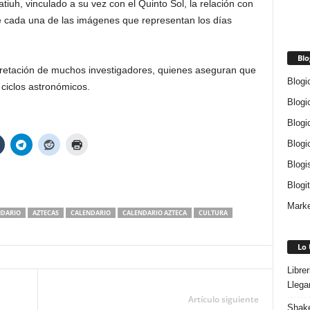
tiuh, vinculado a su vez con el Quinto Sol, la relación con
e cada una de las imágenes que representan los días
Blo
pretación de muchos investigadores, quienes aseguran que
Blogi
 ciclos astronómicos.
Blogi
Blogi
Blogi
Blogi
Blogi
Marke
NDARIO
AZTECAS
CALENDARIO
CALENDARIO AZTECA
CULTURA
Lo 
Libre
Llega
Artículo siguiente
Shake