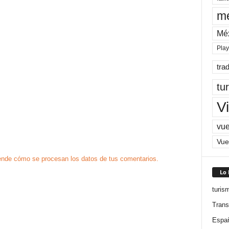
me
Mé
Pla
tra
tu
Vi
vue
Vue
nde cómo se procesan los datos de tus comentarios.
Lo
turis
Trans
Espa