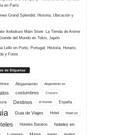
ría en París
eneo Grand Splendid: Historia, Ubicación y
te Ikebukuro Main Store: La Tienda de Anime
rande del Mundo en Tokio, Japón
ia Lello en Porto, Portugal: Historia, Horario,
da y Fotos
e de Etiquetas
Alojamiento
linea
Alojamiento en
atos
costumbres
Crucero
Destinos
tura
España
el mundo
uia
Guia de Viajes
Hotel
Hotel en
teles
Hoteles Baratos
hoteles en
Mapa
mejor
Lugares
a
mapas