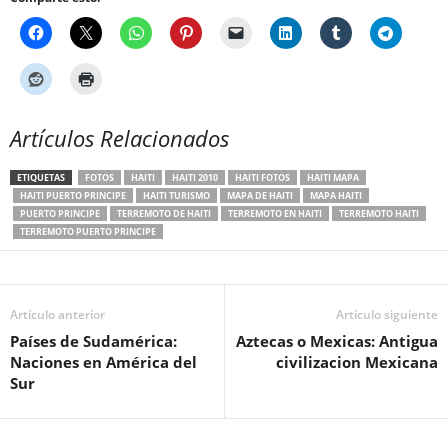
Artículos Relacionados
ETIQUETAS
FOTOS
HAITI
HAITI 2010
HAITI FOTOS
HAITI MAPA
HAITI PUERTO PRINCIPE
HAITI TURISMO
MAPA DE HAITI
MAPA HAITI
PUERTO PRINCIPE
TERREMOTO DE HAITI
TERREMOTO EN HAITI
TERREMOTO HAITI
TERREMOTO PUERTO PRINCIPE
Artículo anterior
Artículo siguiente
Países de Sudamérica:
Aztecas o Mexicas: Antigua
Naciones en América del
civilizacion Mexicana
Sur