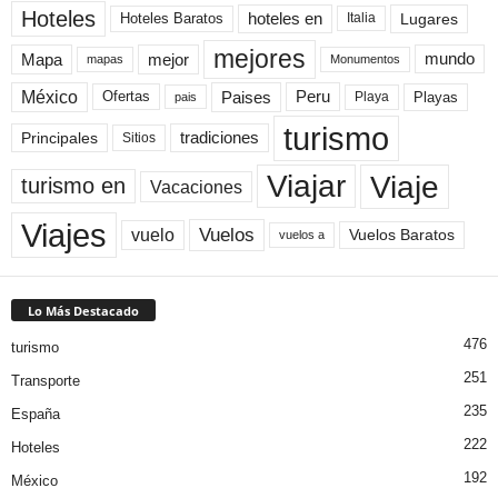
Hoteles
Hoteles Baratos
hoteles en
Lugares
Italia
mejores
Mapa
mejor
mundo
mapas
Monumentos
México
Paises
Peru
Playa
Playas
Ofertas
pais
turismo
Principales
tradiciones
Sitios
Viaje
Viajar
turismo en
Vacaciones
Viajes
Vuelos
vuelo
Vuelos Baratos
vuelos a
Lo Más Destacado
476
turismo
251
Transporte
235
España
222
Hoteles
192
México