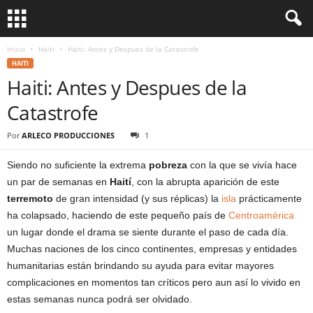
Inicio
Haiti
Haiti: Antes y Despues de la Catastrofe
HAITI
Haiti: Antes y Despues de la
Catastrofe
Por
ARLECO PRODUCCIONES
1
Siendo no suficiente la extrema
pobreza
con la que se vivía hace
un par de semanas en
Haití
, con la abrupta aparición de este
terremoto
de gran intensidad (y sus réplicas) la
isla
prácticamente
ha colapsado, haciendo de este pequeño país de
Centroamérica
un lugar donde el drama se siente durante el paso de cada día.
Muchas naciones de los cinco continentes, empresas y entidades
humanitarias están brindando su ayuda para evitar mayores
complicaciones en momentos tan críticos pero aun así lo vivido en
estas semanas nunca podrá ser olvidado.