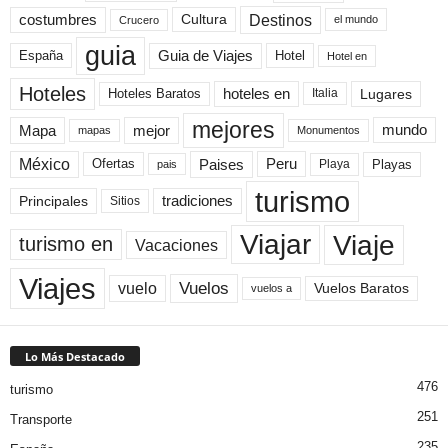
Destinos
Cultura
costumbres
el mundo
Crucero
guia
Guia de Viajes
España
Hotel
Hotel en
Hoteles
Hoteles Baratos
hoteles en
Lugares
Italia
mejores
Mapa
mejor
mundo
mapas
Monumentos
México
Paises
Peru
Playa
Playas
Ofertas
pais
turismo
Principales
tradiciones
Sitios
Viaje
Viajar
turismo en
Vacaciones
Viajes
Vuelos
vuelo
Vuelos Baratos
vuelos a
Lo Más Destacado
476
turismo
251
Transporte
235