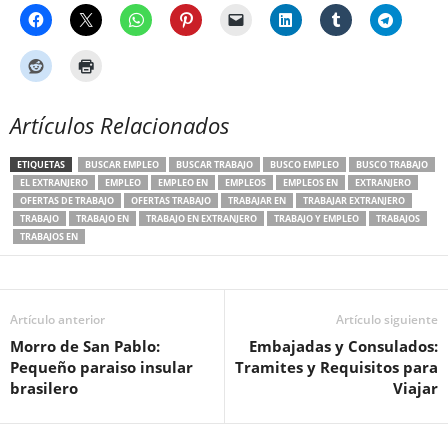
Artículos Relacionados
ETIQUETAS
BUSCAR EMPLEO
BUSCAR TRABAJO
BUSCO EMPLEO
BUSCO TRABAJO
EL EXTRANJERO
EMPLEO
EMPLEO EN
EMPLEOS
EMPLEOS EN
EXTRANJERO
OFERTAS DE TRABAJO
OFERTAS TRABAJO
TRABAJAR EN
TRABAJAR EXTRANJERO
TRABAJO
TRABAJO EN
TRABAJO EN EXTRANJERO
TRABAJO Y EMPLEO
TRABAJOS
TRABAJOS EN
Artículo anterior
Artículo siguiente
Morro de San Pablo:
Embajadas y Consulados:
Pequeño paraiso insular
Tramites y Requisitos para
brasilero
Viajar