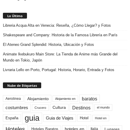
Lo Último
Libreria Acqua Alta en Venecia: Reseña, ¿Cómo Llegar? y Fotos
Shakespeare and Company: Historia de la Famosa Librería en París
El Ateneo Grand Splendid: Historia, Ubicación y Fotos
Animate Ikebukuro Main Store: La Tienda de Anime más Grande del
Mundo en Tokio, Japón
Livraria Lello en Porto, Portugal: Historia, Horario, Entrada y Fotos
Nube de Etiquetas
baratos
Alojamiento
Aerolinea
Alojamiento en
Destinos
Cultura
costumbres
el mundo
Crucero
guia
Guia de Viajes
España
Hotel
Hotel en
Hoteles
Hoteles Baratos
hoteles en
Lugares
Italia