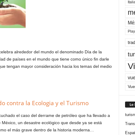
Itali
me
Mé
Pla
tra
celebra alrededor del mundo el denominado Día de la
tu
idad de países en el mundo que tiene como único fin darle
Vi
que tengan mayor consideración hacia los temas del medio
vue
Vue
o contra la Ecologia y el Turismo
Lo
turis
cuchado el caso del derrame de petróleo que ha llevado a
de México, un desastre ecológico que desde ya se está
Trans
omo el más grave dentro de la historia moderna…
Espa