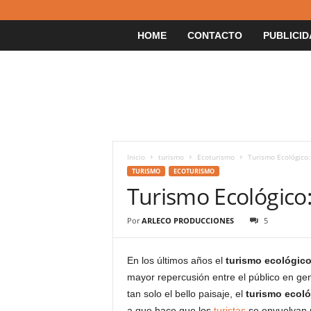
HOME
CONTACTO
PUBLICID
Inicio
turismo
Ecoturismo
Turismo Ecológico:
TURISMO
ECOTURISMO
Turismo Ecológico:
Por
ARLECO PRODUCCIONES
5
En los últimos años el
turismo ecológic
mayor repercusión entre el público en gen
tan solo el bello paisaje, el
turismo ecol
a que hace que los
turistas
se envuelvan m