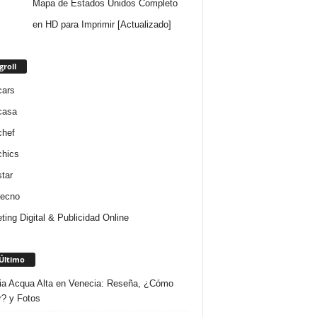
Mapa de Estados Unidos Completo
en HD para Imprimir [Actualizado]
groll
cars
casa
chef
chics
star
tecno
ting Digital & Publicidad Online
Último
ria Acqua Alta en Venecia: Reseña, ¿Cómo
r? y Fotos