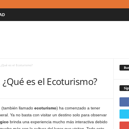
AD
 ¿Qué es el Ecoturismo?
Bus
 ¿Qué es el Ecoturismo?
Síg
o
(también llamado
ecoturismo
) ha comenzado a tener
eral. Ya no basta con visitar un destino solo para observar
ógico
brinda una experiencia mucho más interactiva debido
ucho más con la cultura del lugar que visitan. Todo esto