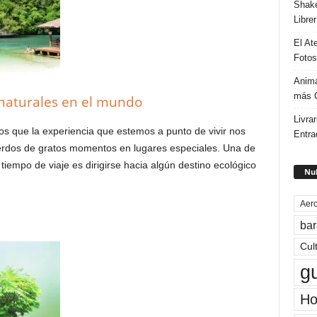
Shake
Libre
El At
Fotos
Anima
más G
 naturales en el mundo
Livrar
s que la experiencia que estemos a punto de vivir nos
Entra
erdos de gratos momentos en lugares especiales. Una de
iempo de viaje es dirigirse hacia algún destino ecológico
Nub
Aero
bar
Cul
g
Ho