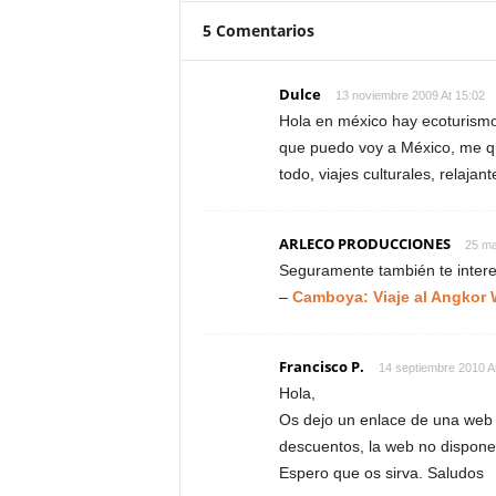
5 Comentarios
Dulce
13 noviembre 2009 At 15:02
Hola en méxico hay ecoturismo
que puedo voy a México, me q
todo, viajes culturales, relajan
ARLECO PRODUCCIONES
25 ma
Seguramente también te interes
–
Camboya: Viaje al Angkor 
Francisco P.
14 septiembre 2010 A
Hola,
Os dejo un enlace de una web 
descuentos, la web no dispone
Espero que os sirva. Saludos