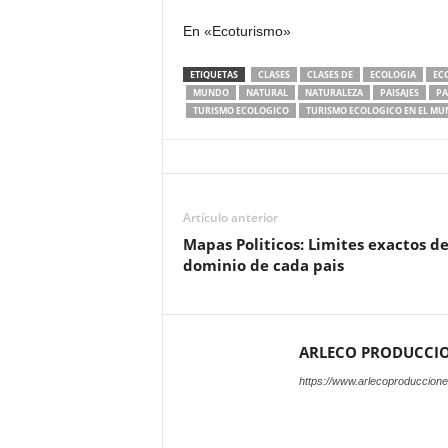
En «Ecoturismo»
ETIQUETAS
CLASES
CLASES DE
ECOLOGIA
EC
MUNDO
NATURAL
NATURALEZA
PAISAJES
PA
TURISMO ECOLOGICO
TURISMO ECOLOGICO EN EL M
Artículo anterior
Mapas Politicos: Limites exactos d
dominio de cada pais
ARLECO PRODUCCI
https://www.arlecoproduccion