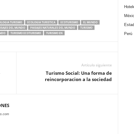
Hotel
Méxi
OLOGIA TURISMO
ECOLOGIA TURISTICA
ECOTURISMO
EL MUNDO
Estad
ISAJES DEL MUNDO
PAISAJES NATURALES DEL MUNDO
TURISMO
UNDO
TURISMO ECOTURISMO
TURISMO EN
Perú
Artículo siguiente
e
Turismo Social: Una forma de
reincorporacion a la sociedad
ONES
es.com