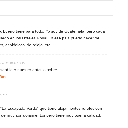
, bueno tiene para todo. Yo soy de Guatemala, pero cada
uedo en los Hoteles Royal En ese país puedo hacer de
tes, ecológicos, de relajo, etc…
rzo 2010 At 10:15
ará leer nuestro artículo sobre:
Wat
t 2:44
“La Escapada Verde” que tiene alojamientos rurales con
 de muchos alojamientos pero tiene muy buena calidad.