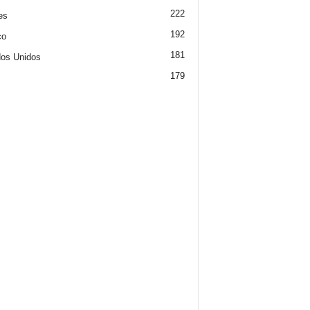
222
es
192
co
181
os Unidos
179