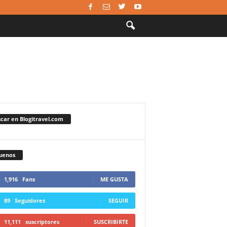
car en Blogitravel.com
uenos
1,916
Fans
ME GUSTA
89
Seguidores
SEGUIR
11,111
suscriptores
SUSCRIBIRTE