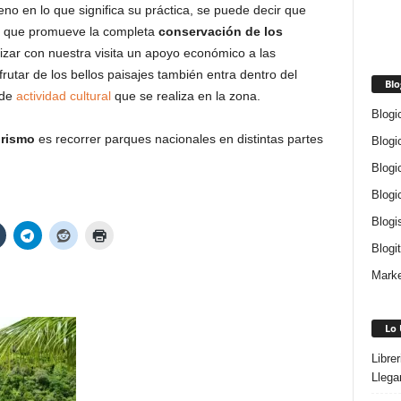
eno en lo que significa su práctica, se puede decir que
le que promueve la completa
conservación de los
izar con nuestra visita un apoyo económico a las
frutar de los bellos paisajes también entra dentro del
Blo
 de
actividad cultural
que se realiza en la zona.
Blogi
rismo
es recorrer parques nacionales en distintas partes
Blogi
Blogi
Blogi
Blogi
Blogi
Marke
Lo 
Libre
Llega