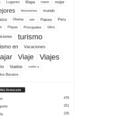
Mapa
mejor
Lugares
a
mapas
jores
mundo
Monumentos
xico
Paises
Peru
Ofertas
pais
Principales
ya
Playas
Sitios
turismo
diciones
rismo en
Vacaciones
Viajes
Viaje
ajar
Vuelos
lo
vuelos a
los Baratos
 Más Destacado
476
mo
251
porte
235
ña