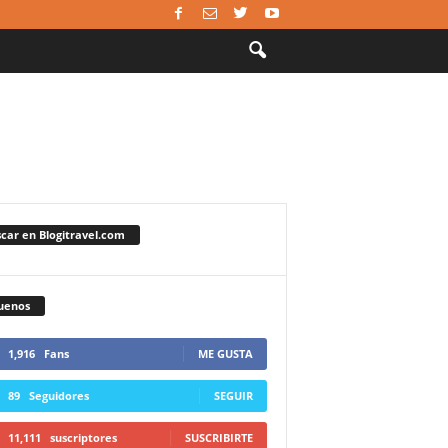
car en Blogitravel.com
uenos
1,916
Fans
ME GUSTA
89
Seguidores
SEGUIR
11,111
suscriptores
SUSCRIBIRTE