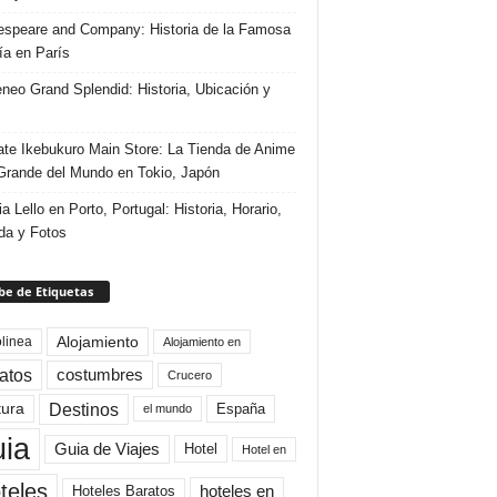
speare and Company: Historia de la Famosa
ría en París
eneo Grand Splendid: Historia, Ubicación y
te Ikebukuro Main Store: La Tienda de Anime
rande del Mundo en Tokio, Japón
ia Lello en Porto, Portugal: Historia, Horario,
da y Fotos
e de Etiquetas
Alojamiento
linea
Alojamiento en
atos
costumbres
Crucero
Destinos
tura
España
el mundo
uia
Guia de Viajes
Hotel
Hotel en
teles
Hoteles Baratos
hoteles en