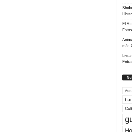
Shake
Libre
El At
Fotos
Anima
más G
Livrar
Entra
Nub
Aero
bar
Cul
g
Ho