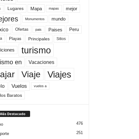
Mapa
mejor
Lugares
a
mapas
jores
mundo
Monumentos
xico
Paises
Peru
Ofertas
pais
Principales
ya
Playas
Sitios
turismo
diciones
rismo en
Vacaciones
Viajes
Viaje
ajar
Vuelos
lo
vuelos a
los Baratos
 Más Destacado
476
mo
251
porte