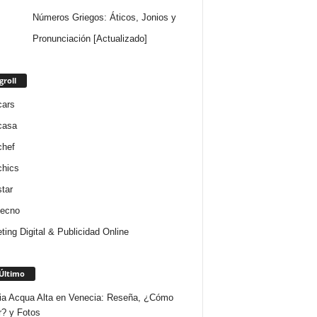
Números Griegos: Áticos, Jonios y
Pronunciación [Actualizado]
groll
cars
casa
chef
chics
star
tecno
ting Digital & Publicidad Online
Último
ria Acqua Alta en Venecia: Reseña, ¿Cómo
r? y Fotos