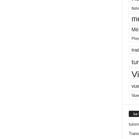
Itali
me
Mé
Pla
tra
tu
Vi
vue
Vue
Lo
turis
Trans