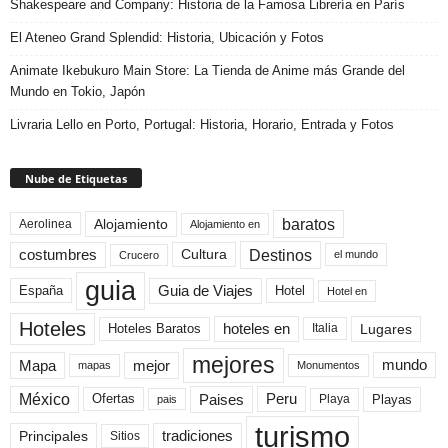
Shakespeare and Company: Historia de la Famosa Librería en París
El Ateneo Grand Splendid: Historia, Ubicación y Fotos
Animate Ikebukuro Main Store: La Tienda de Anime más Grande del
Mundo en Tokio, Japón
Livraria Lello en Porto, Portugal: Historia, Horario, Entrada y Fotos
Nube de Etiquetas
baratos
Alojamiento
Aerolinea
Alojamiento en
Destinos
Cultura
costumbres
el mundo
Crucero
guia
Guia de Viajes
España
Hotel
Hotel en
Hoteles
Hoteles Baratos
hoteles en
Lugares
Italia
mejores
Mapa
mejor
mundo
mapas
Monumentos
México
Paises
Peru
Playa
Playas
Ofertas
pais
turismo
Principales
tradiciones
Sitios