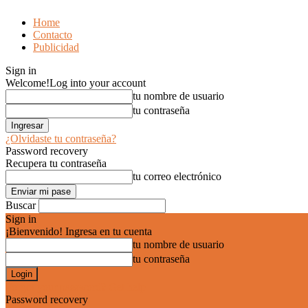
Home
Contacto
Publicidad
Sign in
Welcome!
Log into your account
tu nombre de usuario
tu contraseña
¿Olvidaste tu contraseña?
Password recovery
Recupera tu contraseña
tu correo electrónico
Buscar
Sign in
¡Bienvenido! Ingresa en tu cuenta
tu nombre de usuario
tu contraseña
Forgot your password? Get help
Password recovery