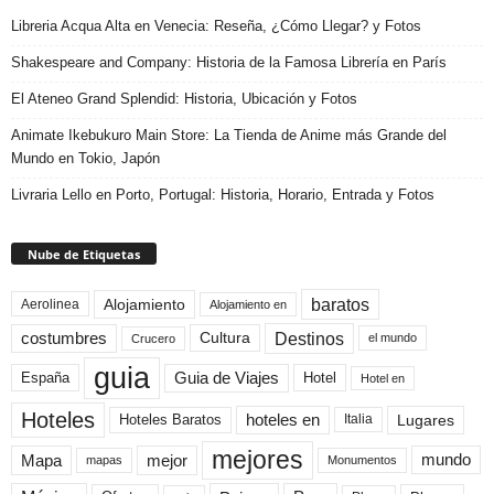
Libreria Acqua Alta en Venecia: Reseña, ¿Cómo Llegar? y Fotos
Shakespeare and Company: Historia de la Famosa Librería en París
El Ateneo Grand Splendid: Historia, Ubicación y Fotos
Animate Ikebukuro Main Store: La Tienda de Anime más Grande del
Mundo en Tokio, Japón
Livraria Lello en Porto, Portugal: Historia, Horario, Entrada y Fotos
Nube de Etiquetas
baratos
Alojamiento
Aerolinea
Alojamiento en
Destinos
Cultura
costumbres
el mundo
Crucero
guia
Guia de Viajes
España
Hotel
Hotel en
Hoteles
Hoteles Baratos
hoteles en
Lugares
Italia
mejores
Mapa
mejor
mundo
mapas
Monumentos