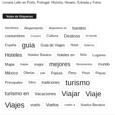
Livraria Lello en Porto, Portugal: Historia, Horario, Entrada y Fotos
Nube de Etiquetas
baratos
Alojamiento
Aerolinea
Alojamiento en
Destinos
Cultura
costumbres
el mundo
Crucero
guia
Guia de Viajes
España
Hotel
Hotel en
Hoteles
Hoteles Baratos
hoteles en
Lugares
Italia
mejores
Mapa
mejor
mundo
mapas
Monumentos
México
Paises
Peru
Playa
Playas
Ofertas
pais
turismo
Principales
tradiciones
Sitios
Viaje
Viajar
turismo en
Vacaciones
Viajes
Vuelos
vuelo
Vuelos Baratos
vuelos a