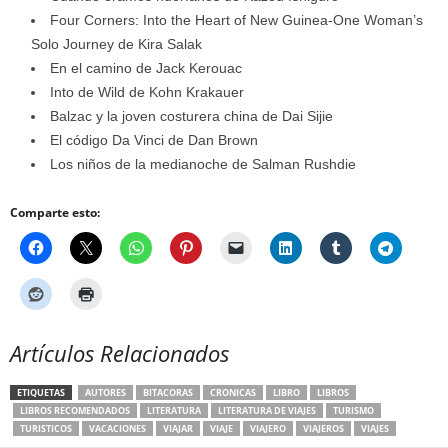
Four Corners: Into the Heart of New Guinea-One Woman’s
Solo Journey de Kira Salak
En el camino de Jack Kerouac
Into de Wild de Kohn Krakauer
Balzac y la joven costurera china de Dai Sijie
El código Da Vinci de Dan Brown
Los niños de la medianoche de Salman Rushdie
Comparte esto:
Artículos Relacionados
ETIQUETAS
AUTORES
BITACORAS
CRONICAS
LIBRO
LIBROS
LIBROS RECOMENDADOS
LITERATURA
LITERATURA DE VIAJES
TURISMO
TURISTICOS
VACACIONES
VIAJAR
VIAJE
VIAJERO
VIAJEROS
VIAJES