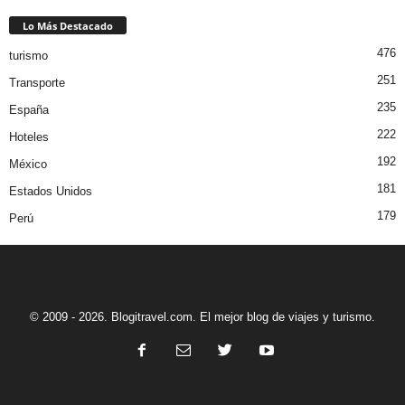
Lo Más Destacado
476
turismo
251
Transporte
235
España
222
Hoteles
192
México
181
Estados Unidos
179
Perú
© 2009 - 2026. Blogitravel.com. El mejor blog de viajes y turismo.