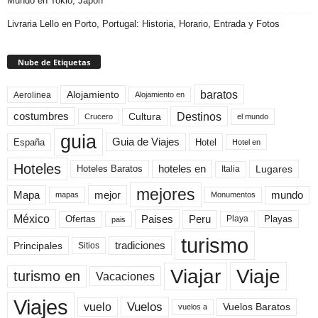
Mundo en Tokio, Japón
Livraria Lello en Porto, Portugal: Historia, Horario, Entrada y Fotos
Nube de Etiquetas
baratos
Alojamiento
Aerolinea
Alojamiento en
Destinos
Cultura
costumbres
el mundo
Crucero
guia
Guia de Viajes
España
Hotel
Hotel en
Hoteles
Hoteles Baratos
hoteles en
Lugares
Italia
mejores
Mapa
mejor
mundo
mapas
Monumentos
México
Paises
Peru
Playa
Playas
Ofertas
pais
turismo
Principales
tradiciones
Sitios
Viaje
Viajar
turismo en
Vacaciones
Viajes
Vuelos
vuelo
Vuelos Baratos
vuelos a