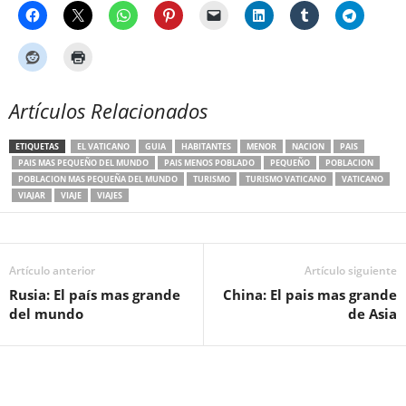
Artículos Relacionados
ETIQUETAS
EL VATICANO
GUIA
HABITANTES
MENOR
NACION
PAIS
PAIS MAS PEQUEÑO DEL MUNDO
PAIS MENOS POBLADO
PEQUEÑO
POBLACION
POBLACION MAS PEQUEÑA DEL MUNDO
TURISMO
TURISMO VATICANO
VATICANO
VIAJAR
VIAJE
VIAJES
Artículo anterior
Artículo siguiente
Rusia: El país mas grande
China: El pais mas grande
del mundo
de Asia