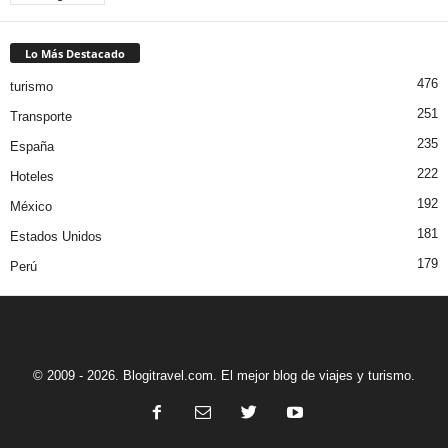
Lo Más Destacado
476
turismo
251
Transporte
235
España
222
Hoteles
192
México
181
Estados Unidos
179
Perú
© 2009 - 2026. Blogitravel.com. El mejor blog de viajes y turismo.