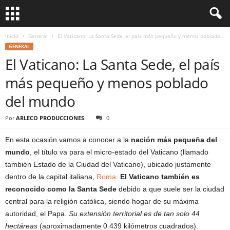
Inicio
General
El Vaticano: La Santa Sede, el país más pequeño y menos poblado...
GENERAL
El Vaticano: La Santa Sede, el país
más pequeño y menos poblado
del mundo
Por
ARLECO PRODUCCIONES
0
En esta ocasión vamos a conocer a la
nación más pequeña del
mundo
, el título va para el micro-estado del Vaticano (llamado
también Estado de la Ciudad del Vaticano), ubicado justamente
dentro de la capital italiana,
Roma
.
El Vaticano
también es
reconocido como la Santa Sede
debido a que suele ser la ciudad
central para la religión católica, siendo hogar de su máxima
autoridad, el Papa.
Su extensión territorial es de tan solo 44
hectáreas
(aproximadamente 0.439 kilómetros cuadrados).