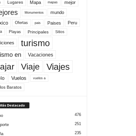
Mapa
mejor
Lugares
a
mapas
jores
mundo
Monumentos
xico
Paises
Peru
Ofertas
pais
Principales
ya
Playas
Sitios
turismo
diciones
rismo en
Vacaciones
Viajes
Viaje
ajar
Vuelos
lo
vuelos a
los Baratos
 Más Destacado
476
mo
251
porte
235
ña