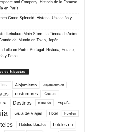
speare and Company: Historia de la Famosa
ría en París
eneo Grand Splendid: Historia, Ubicación y
te Ikebukuro Main Store: La Tienda de Anime
rande del Mundo en Tokio, Japón
ia Lello en Porto, Portugal: Historia, Horario,
da y Fotos
e de Etiquetas
Alojamiento
linea
Alojamiento en
atos
costumbres
Crucero
Destinos
tura
España
el mundo
uia
Guia de Viajes
Hotel
Hotel en
teles
Hoteles Baratos
hoteles en