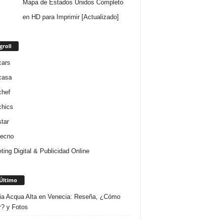
Mapa de Estados Unidos Completo
en HD para Imprimir [Actualizado]
groll
cars
casa
chef
chics
star
tecno
ting Digital & Publicidad Online
Último
ria Acqua Alta en Venecia: Reseña, ¿Cómo
r? y Fotos