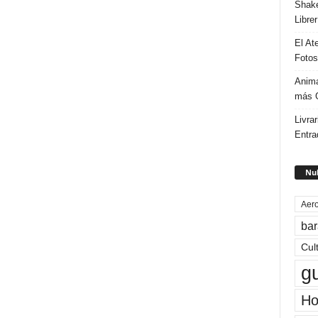
Shake
Libre
El At
Fotos
Anima
más G
Livrar
Entra
Nub
Aero
bar
Cul
g
Ho