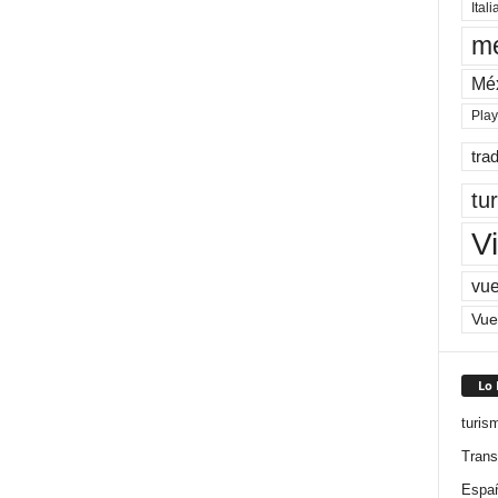
Itali
me
Mé
Pla
tra
tu
Vi
vue
Vue
Lo
turis
Trans
Espa