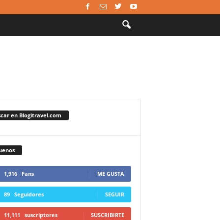
car en Blogitravel.com
uenos
1,916
Fans
ME GUSTA
89
Seguidores
SEGUIR
11,111
suscriptores
SUSCRIBIRTE