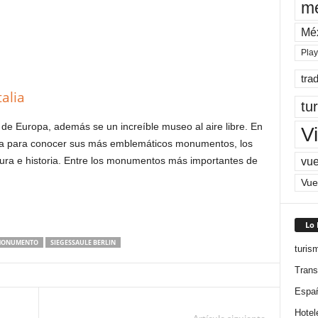
me
Mé
Pla
tra
alia
tu
 de Europa, además se un increíble museo al aire libre. En
Vi
rla para conocer sus más emblemáticos monumentos, los
tura e historia. Entre los monumentos más importantes de
vue
Vue
Lo
ONUMENTO
SIEGESSAULE BERLIN
turis
Trans
Espa
Hotel