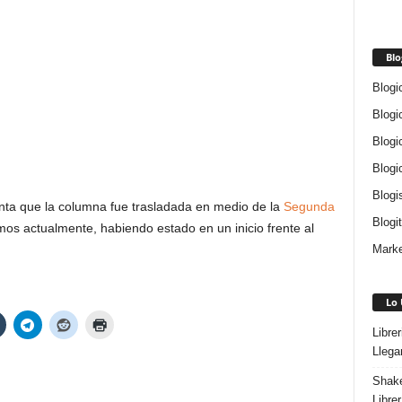
Blo
Blogi
Blogi
Blogi
Blogi
Blogi
nta que la columna fue trasladada en medio de la
Segunda
Blogi
os actualmente, habiendo estado en un inicio frente al
Marke
Lo 
Libre
Llega
Shake
Libre