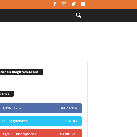
car en Blogitravel.com
uenos
1,916
Fans
ME GUSTA
89
Seguidores
SEGUIR
11,111
suscriptores
SUSCRIBIRTE