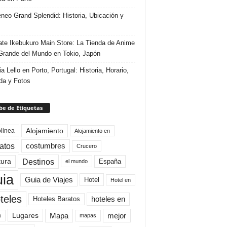
eneo Grand Splendid: Historia, Ubicación y
te Ikebukuro Main Store: La Tienda de Anime
rande del Mundo en Tokio, Japón
ia Lello en Porto, Portugal: Historia, Horario,
da y Fotos
e de Etiquetas
Alojamiento
linea
Alojamiento en
atos
costumbres
Crucero
Destinos
tura
España
el mundo
uia
Guia de Viajes
Hotel
Hotel en
teles
Hoteles Baratos
hoteles en
Mapa
mejor
Lugares
a
mapas