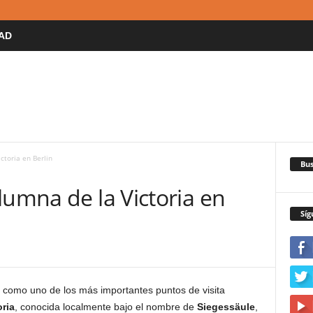
AD
ctoria en Berlin
Bus
lumna de la Victoria en
Síg
 como uno de los más importantes puntos de visita
ria
, conocida localmente bajo el nombre de
Siegessäule
,