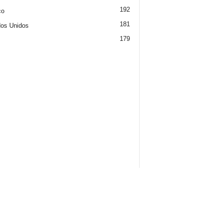
192
co
181
os Unidos
179