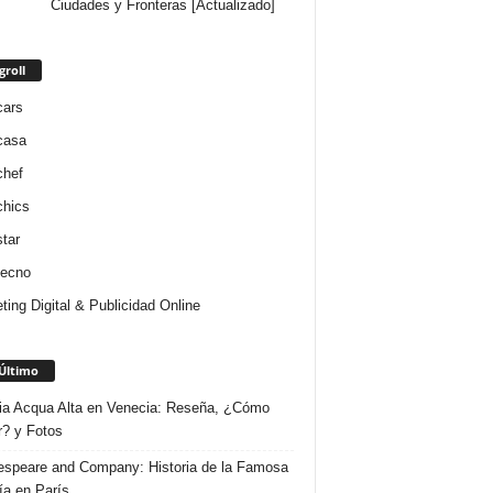
Ciudades y Fronteras [Actualizado]
groll
cars
casa
chef
chics
star
tecno
ting Digital & Publicidad Online
Último
ria Acqua Alta en Venecia: Reseña, ¿Cómo
r? y Fotos
speare and Company: Historia de la Famosa
ría en París