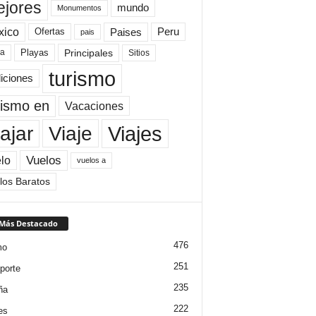
jores
mundo
Monumentos
xico
Paises
Peru
Ofertas
pais
Principales
ya
Playas
Sitios
turismo
diciones
rismo en
Vacaciones
Viajes
Viaje
ajar
Vuelos
lo
vuelos a
los Baratos
 Más Destacado
476
mo
251
porte
235
ña
222
es