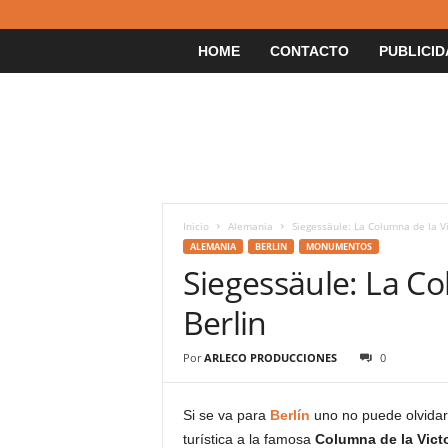
HOME
CONTACTO
PUBLICID
Inicio
Alemania
Siegessäule: La Columna de la Vi
ALEMANIA
BERLIN
MONUMENTOS
Siegessäule: La Co
Berlin
Por
ARLECO PRODUCCIONES
0
Si se va para
Berlín
uno no puede olvidar
turística a la famosa
Columna de la Victo