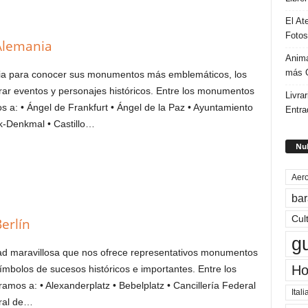
El At
Fotos
Alemania
Anima
más G
nia para conocer sus monumentos más emblemáticos, los
ar eventos y personajes históricos. Entre los monumentos
Livrar
a: • Ángel de Frankfurt • Ángel de la Paz • Ayuntamiento
Entra
k-Denkmal • Castillo…
Nub
Aero
bar
Cul
erlín
g
udad maravillosa que nos ofrece representativos monumentos
Ho
símbolos de sucesos históricos e importantes. Entre los
mos a: • Alexanderplatz • Bebelplatz • Cancillería Federal
Itali
dral de…