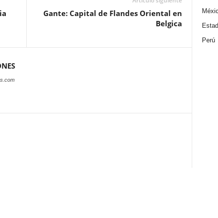
Artículo siguiente
Méxi
ia
Gante: Capital de Flandes Oriental en
Belgica
Estad
Perú
ONES
es.com