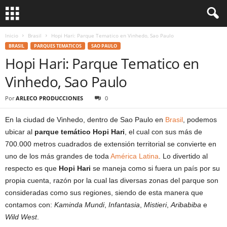
Inicio
Brasil
Hopi Hari: Parque Tematico en Vinhedo, Sao Paulo
BRASIL
PARQUES TEMATICOS
SAO PAULO
Hopi Hari: Parque Tematico en
Vinhedo, Sao Paulo
Por
ARLECO PRODUCCIONES
0
En la ciudad de Vinhedo, dentro de Sao Paulo en
Brasil
, podemos
ubicar al
parque temático Hopi Hari
, el cual con sus más de
700.000 metros cuadrados de extensión territorial se convierte en
uno de los más grandes de toda
América Latina
. Lo divertido al
respecto es que
Hopi Hari
se maneja como si fuera un país por su
propia cuenta, razón por la cual las diversas zonas del parque son
consideradas como sus regiones, siendo de esta manera que
contamos con:
Kaminda Mundi
,
Infantasia
,
Mistieri
,
Aribabiba
e
Wild West
.