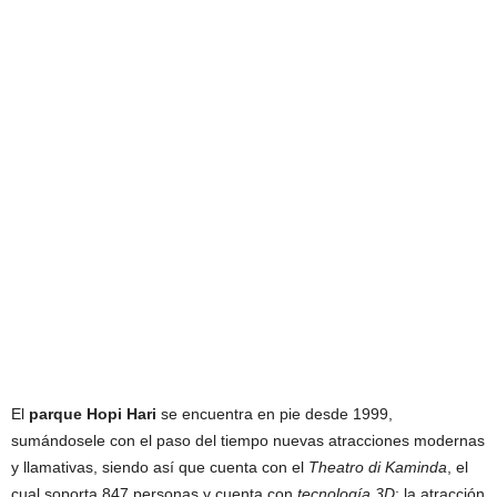
El
parque Hopi Hari
se encuentra en pie desde 1999,
sumándosele con el paso del tiempo nuevas atracciones modernas
y llamativas, siendo así que cuenta con el
Theatro di Kaminda
, el
cual soporta 847 personas y cuenta con
tecnología 3D
; la atracción