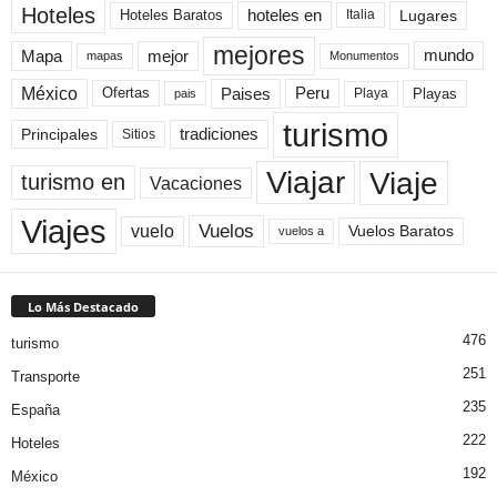
Hoteles
Hoteles Baratos
hoteles en
Lugares
Italia
mejores
Mapa
mejor
mundo
mapas
Monumentos
México
Paises
Peru
Playa
Playas
Ofertas
pais
turismo
Principales
tradiciones
Sitios
Viaje
Viajar
turismo en
Vacaciones
Viajes
Vuelos
vuelo
Vuelos Baratos
vuelos a
Lo Más Destacado
476
turismo
251
Transporte
235
España
222
Hoteles
192
México