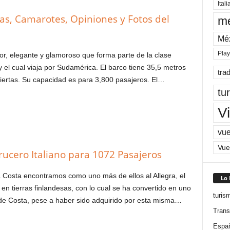
Itali
cas, Camarotes, Opiniones y Fotos del
me
Mé
Pla
r, elegante y glamoroso que forma parte de la clase
y el cual viaja por Sudamérica. El barco tiene 35,5 metros
tra
iertas. Su capacidad es para 3,800 pasajeros. El…
tu
Vi
vue
Vue
rucero Italiano para 1072 Pasajeros
a Costa encontramos como uno más de ellos al Allegra, el
Lo
en tierras finlandesas, con lo cual se ha convertido en uno
turis
e Costa, pese a haber sido adquirido por esta misma…
Trans
Espa