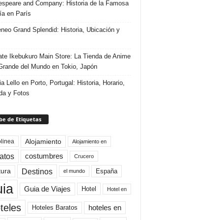
speare and Company: Historia de la Famosa
ría en París
eneo Grand Splendid: Historia, Ubicación y
te Ikebukuro Main Store: La Tienda de Anime
rande del Mundo en Tokio, Japón
ia Lello en Porto, Portugal: Historia, Horario,
da y Fotos
e de Etiquetas
Alojamiento
linea
Alojamiento en
atos
costumbres
Crucero
Destinos
tura
España
el mundo
uia
Guia de Viajes
Hotel
Hotel en
teles
Hoteles Baratos
hoteles en