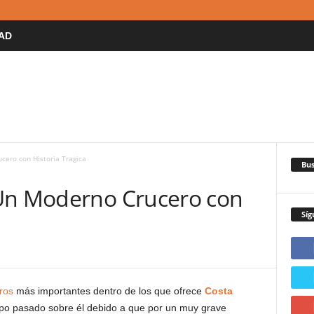
AD
cero con Historia Tragica
Bus
 Un Moderno Crucero con
Síg
ros
más importantes dentro de los que ofrece
Costa
mpo pasado sobre él debido a que por un muy grave