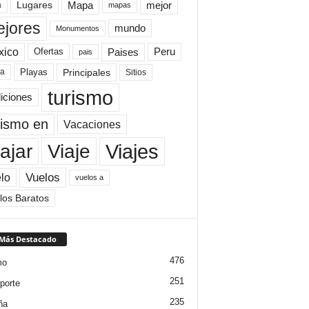
Mapa
mejor
Lugares
a
mapas
jores
mundo
Monumentos
xico
Paises
Peru
Ofertas
pais
Principales
ya
Playas
Sitios
turismo
diciones
rismo en
Vacaciones
Viajes
Viaje
ajar
Vuelos
lo
vuelos a
los Baratos
 Más Destacado
476
mo
251
porte
235
ña