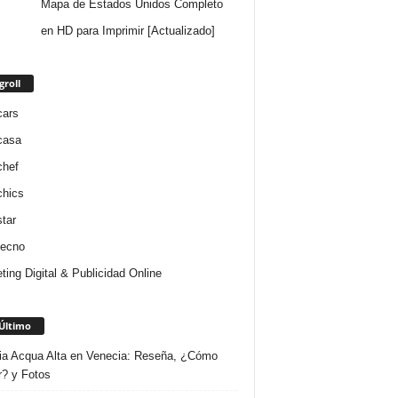
Mapa de Estados Unidos Completo
en HD para Imprimir [Actualizado]
groll
cars
casa
chef
chics
star
tecno
ting Digital & Publicidad Online
Último
ria Acqua Alta en Venecia: Reseña, ¿Cómo
r? y Fotos