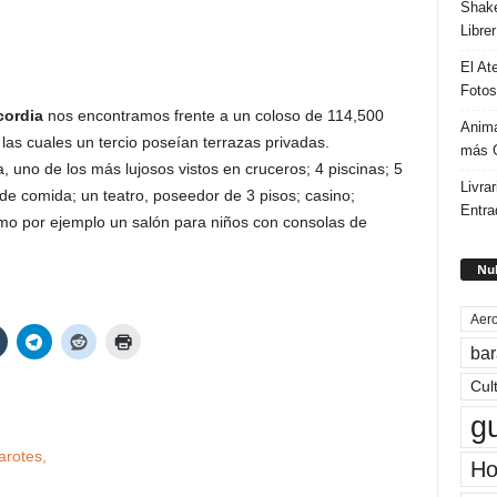
Shake
Libre
El At
Fotos
cordia
nos encontramos frente a un coloso de 114,500
Anima
as cuales un tercio poseían terrazas privadas.
más G
uno de los más lujosos vistos en cruceros; 4 piscinas; 5
Livrar
s de comida; un teatro, poseedor de 3 pisos; casino;
Entra
como por ejemplo un salón para niños con consolas de
Nub
Aero
bar
Cul
g
Ho