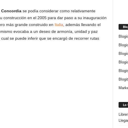
l
Concordia
se podía considerar como relativamente
su construcción en el 2005 para dar paso a su inauguración
cero más grande construido en
Italia
, además llevando el
Blo
 mismo evocaba a un deseo de armonía, unidad y paz
Blogi
 cual se puede inferir que se encargó de recorrer rutas
Blogi
Blogi
Blogi
Blogi
Blogi
Marke
Lo 
Libre
Llega