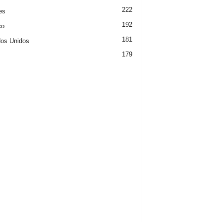
222
es
192
co
181
os Unidos
179