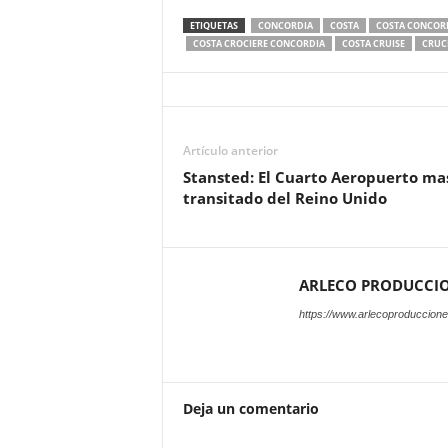
ETIQUETAS
CONCORDIA
COSTA
COSTA CONCOR
COSTA CROCIERE CONCORDIA
COSTA CRUISE
CRUC
Artículo anterior
Stansted: El Cuarto Aeropuerto ma
transitado del Reino Unido
ARLECO PRODUCCI
https://www.arlecoproduccion
Deja un comentario