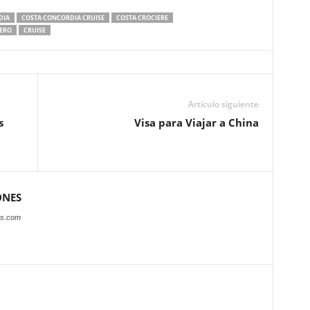
DIA
COSTA CONCORDIA CRUISE
COSTA CROCIERE
ERO
CRUISE
Artículo siguiente
s
Visa para Viajar a China
ONES
es.com