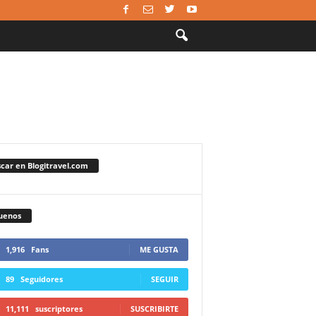
car en Blogitravel.com
uenos
1,916
Fans
ME GUSTA
89
Seguidores
SEGUIR
11,111
suscriptores
SUSCRIBIRTE