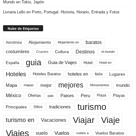
Mundo en Tokio, Japón
Livraria Lello en Porto, Portugal: Historia, Horario, Entrada y Fotos
Nube de Etiquetas
baratos
Alojamiento
Aerolinea
Alojamiento en
Destinos
Cultura
costumbres
el mundo
Crucero
guia
Guia de Viajes
España
Hotel
Hotel en
Hoteles
Hoteles Baratos
hoteles en
Lugares
Italia
mejores
Mapa
mejor
mundo
mapas
Monumentos
México
Paises
Peru
Playa
Playas
Ofertas
pais
turismo
Principales
tradiciones
Sitios
Viaje
Viajar
turismo en
Vacaciones
Viajes
Vuelos
vuelo
Vuelos Baratos
vuelos a