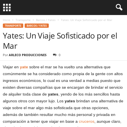
Inicio
Transporte
Barcos / Yates
Yates: Un Viaje Sofisticado por el Mar
TRANSPORTE
BARCOS / YATES
Yates: Un Viaje Sofisticado por el
Mar
Por
ARLECO PRODUCCIONES
0
Viajar en
yate
sobre el mar se ha vuelto una alternativa que
comúnmente se ha considerado como propia de la gente con altos
ingresos económicos, lo cual es una verdad a medias puesto que
existen diversas compañías que se encargan de brindar el servicio
de alquiler toda clase de
yates
, yendo de los más sencillos hasta
algunos otros con mayor lujo. Los
yates
brindan una alternativa de
viaje sobre el mar algo más sofisticada que otras opciones,
además de también resultar mucho más personal y privada en
comparación a tener que viajar en base a
cruceros
, aunque claro,