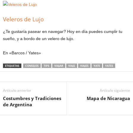
Veleros de Lujo
¿Te gustaría pasear en navegar? Hoy en día puedes cumplir tu
sueño, y a bordo de un velero de lujo.
En «Barcos / Yates»
ETIQUETAS
CONSEJOS
TIPS
VIAJAR
VIAJE
VIAJES
YATE
YATES
Artículo anterior
Artículo siguiente
Costumbres y Tradiciones
Mapa de Nicaragua
de Argentina