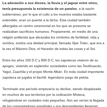
La adoración a sus dioses, la lluvia y el jaguar entre otros,
tenía presupuesta la existencia de un paraíso
, a la sazón
subterráneo, por lo que el culto a los muertos estaba bastante
extendido, eran un puente a la dicha. Esta ciudad también
albergaba un centro ceremonial en los que se presume se
realizaban sacrificios humanos. Propiamente, en medio de una
religión politeísta que abrazaba los símbolos de fertilidad, vida y
sombra, existía una deidad principal, llamada
Xipe Totec
, que era a
la vez el Máximo Dios, el Hacedor de todas las cosas y el Sol.
Entre los años 100 D.C y 800 D.C, los zapotecas vivieron de su
apogeo, viviendo en esplendor sociedades como las Teotihuacán,
Yagul, Zaachila y el propio Monte Albán. En toda ciudad importante
zapoteca se jugaba el
tlachtli
, legendario juego de pelota.
Terminado ese período empezaría su declive, siendo desplazada
en muchos de sus territorios por la civilización Mixteca,
refugiándose en ciudades más pequeñas. Aún así verían la llegada
de los conquistadores españoles y sus descendientes llegarían