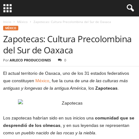
Inicio
México
Zapotecas: Cultura Precolombina del Sur de Oaxaca
MÉXICO
Zapotecas: Cultura Precolombina
del Sur de Oaxaca
Por
ARLECO PRODUCCIONES
0
El actual territorio de Oaxaca, uno de los 31 estados federativos
que constituyen
México
, fue la cuna de
una de las culturas más
antiguas y longevas de la antigua América
, los
Zapotecas
.
Los zapotecas habrían sido en sus inicios una
comunidad que se
desprendió de los olmecas
, y en sus leyendas se representan
como un
pueblo nacido de las rocas y la niebla
.