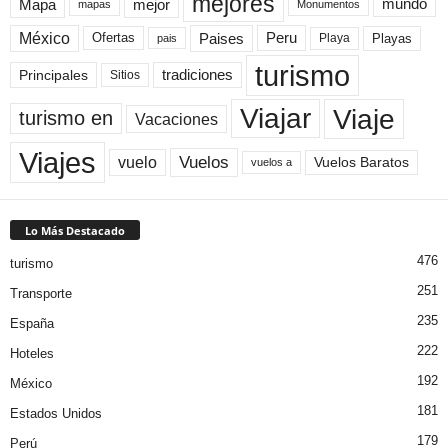
mejores
Mapa
mejor
mundo
mapas
Monumentos
México
Paises
Peru
Playa
Playas
Ofertas
pais
turismo
Principales
tradiciones
Sitios
Viaje
Viajar
turismo en
Vacaciones
Viajes
Vuelos
vuelo
Vuelos Baratos
vuelos a
Lo Más Destacado
476
turismo
251
Transporte
235
España
222
Hoteles
192
México
181
Estados Unidos
179
Perú