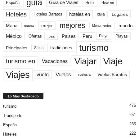
guia
Guia de Viajes
España
Hotel
Hotel en
Hoteles
Hoteles Baratos
hoteles en
Lugares
Italia
mejores
Mapa
mejor
mundo
mapas
Monumentos
México
Paises
Peru
Playa
Playas
Ofertas
pais
turismo
Principales
tradiciones
Sitios
Viaje
Viajar
turismo en
Vacaciones
Viajes
Vuelos
vuelo
Vuelos Baratos
vuelos a
Lo Más Destacado
476
turismo
251
Transporte
235
España
222
Hoteles