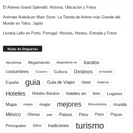
El Ateneo Grand Splendid: Historia, Ubicación y Fotos
Animate Ikebukuro Main Store: La Tienda de Anime más Grande del
Mundo en Tokio, Japón
Livraria Lello en Porto, Portugal: Historia, Horario, Entrada y Fotos
Nube de Etiquetas
baratos
Alojamiento
Aerolinea
Alojamiento en
Destinos
Cultura
costumbres
el mundo
Crucero
guia
Guia de Viajes
España
Hotel
Hotel en
Hoteles
Hoteles Baratos
hoteles en
Lugares
Italia
mejores
Mapa
mejor
mundo
mapas
Monumentos
México
Paises
Peru
Playa
Playas
Ofertas
pais
turismo
Principales
tradiciones
Sitios