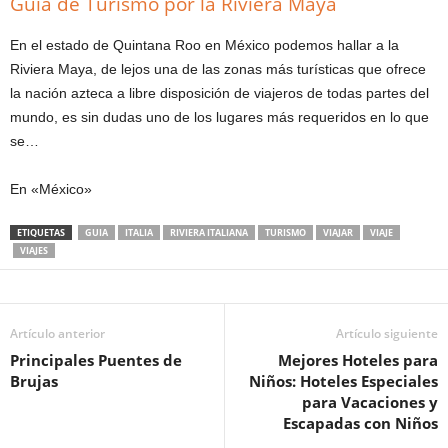
Guia de Turismo por la Riviera Maya
En el estado de Quintana Roo en México podemos hallar a la
Riviera Maya, de lejos una de las zonas más turísticas que ofrece
la nación azteca a libre disposición de viajeros de todas partes del
mundo, es sin dudas uno de los lugares más requeridos en lo que
se…
En «México»
ETIQUETAS
GUIA
ITALIA
RIVIERA ITALIANA
TURISMO
VIAJAR
VIAJE
VIAJES
Artículo anterior
Artículo siguiente
Principales Puentes de
Mejores Hoteles para
Brujas
Niños: Hoteles Especiales
para Vacaciones y
Escapadas con Niños