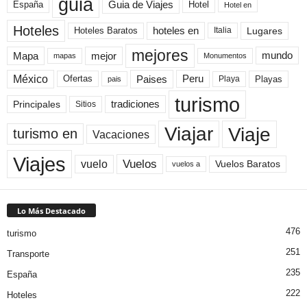
guia
Guia de Viajes
España
Hotel
Hotel en
Hoteles
Hoteles Baratos
hoteles en
Lugares
Italia
mejores
Mapa
mejor
mundo
mapas
Monumentos
México
Paises
Peru
Playa
Playas
Ofertas
pais
turismo
Principales
tradiciones
Sitios
Viaje
Viajar
turismo en
Vacaciones
Viajes
Vuelos
vuelo
Vuelos Baratos
vuelos a
Lo Más Destacado
476
turismo
251
Transporte
235
España
222
Hoteles