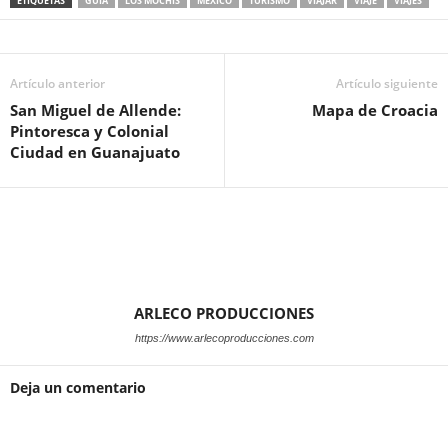
ETIQUETAS
GUIA
LOS MOCHIS
MÉXICO
TURISMO
VIAJAR
VIAJE
VIAJES
Artículo anterior
Artículo siguiente
San Miguel de Allende:
Mapa de Croacia
Pintoresca y Colonial
Ciudad en Guanajuato
ARLECO PRODUCCIONES
https://www.arlecoproducciones.com
Deja un comentario