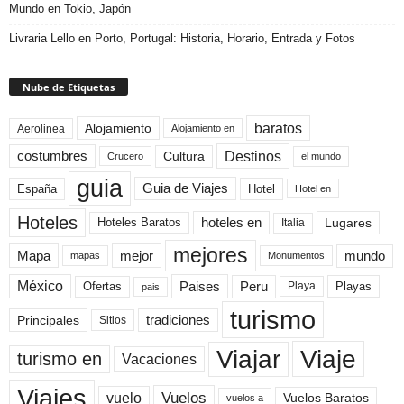
Mundo en Tokio, Japón
Livraria Lello en Porto, Portugal: Historia, Horario, Entrada y Fotos
Nube de Etiquetas
baratos
Alojamiento
Aerolinea
Alojamiento en
Destinos
Cultura
costumbres
el mundo
Crucero
guia
Guia de Viajes
España
Hotel
Hotel en
Hoteles
Hoteles Baratos
hoteles en
Lugares
Italia
mejores
Mapa
mejor
mundo
mapas
Monumentos
México
Paises
Peru
Playa
Playas
Ofertas
pais
turismo
Principales
tradiciones
Sitios
Viaje
Viajar
turismo en
Vacaciones
Viajes
Vuelos
vuelo
Vuelos Baratos
vuelos a