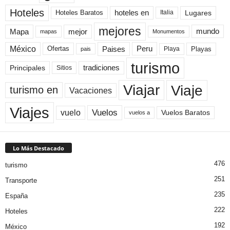
Hoteles
Hoteles Baratos
hoteles en
Lugares
Italia
mejores
Mapa
mejor
mundo
mapas
Monumentos
México
Paises
Peru
Playa
Playas
Ofertas
pais
turismo
Principales
tradiciones
Sitios
Viaje
Viajar
turismo en
Vacaciones
Viajes
Vuelos
vuelo
Vuelos Baratos
vuelos a
Lo Más Destacado
476
turismo
251
Transporte
235
España
222
Hoteles
192
México