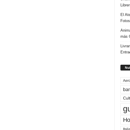
Libre
El At
Fotos
Anima
más G
Livrar
Entra
Nub
Aero
bar
Cul
g
Ho
Itali