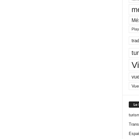
me
Mé
Pla
tra
tu
Vi
vue
Vue
Lo
turis
Trans
Espa