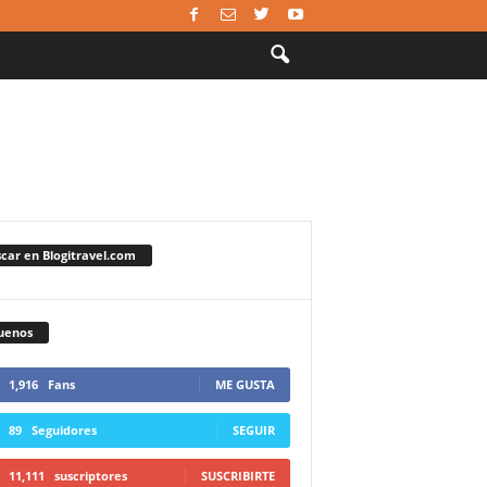
car en Blogitravel.com
uenos
1,916
Fans
ME GUSTA
89
Seguidores
SEGUIR
11,111
suscriptores
SUSCRIBIRTE