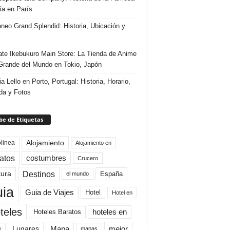
ría en París
eneo Grand Splendid: Historia, Ubicación y
te Ikebukuro Main Store: La Tienda de Anime
rande del Mundo en Tokio, Japón
ia Lello en Porto, Portugal: Historia, Horario,
da y Fotos
e de Etiquetas
Alojamiento
linea
Alojamiento en
atos
costumbres
Crucero
Destinos
tura
España
el mundo
uia
Guia de Viajes
Hotel
Hotel en
teles
Hoteles Baratos
hoteles en
Mapa
mejor
Lugares
a
mapas