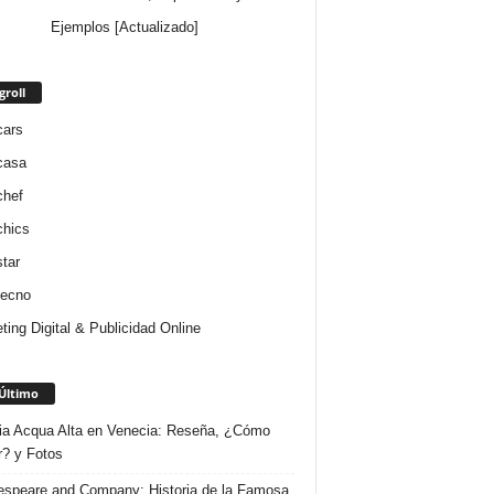
Ejemplos [Actualizado]
groll
cars
casa
chef
chics
star
tecno
ting Digital & Publicidad Online
Último
ria Acqua Alta en Venecia: Reseña, ¿Cómo
r? y Fotos
speare and Company: Historia de la Famosa