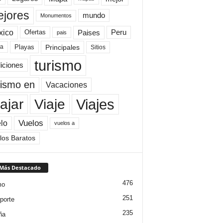
jores
mundo
Monumentos
xico
Paises
Peru
Ofertas
pais
Principales
ya
Playas
Sitios
turismo
diciones
rismo en
Vacaciones
Viajes
Viaje
ajar
Vuelos
lo
vuelos a
los Baratos
 Más Destacado
476
mo
251
porte
235
ña