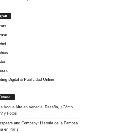
groll
cars
casa
chef
chics
star
tecno
ting Digital & Publicidad Online
Último
ria Acqua Alta en Venecia: Reseña, ¿Cómo
r? y Fotos
speare and Company: Historia de la Famosa
ría en París