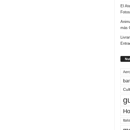
El At
Fotos
Anima
más G
Livrar
Entra
Nub
Aero
bar
Cul
g
Ho
Itali