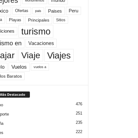
jores
mundo
Monumentos
xico
Paises
Peru
Ofertas
pais
Principales
ya
Playas
Sitios
turismo
diciones
rismo en
Vacaciones
Viajes
Viaje
ajar
Vuelos
lo
vuelos a
los Baratos
 Más Destacado
476
mo
251
porte
235
ña
222
es