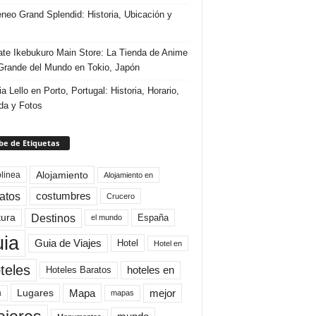
eneo Grand Splendid: Historia, Ubicación y
te Ikebukuro Main Store: La Tienda de Anime
rande del Mundo en Tokio, Japón
ia Lello en Porto, Portugal: Historia, Horario,
da y Fotos
e de Etiquetas
Alojamiento
linea
Alojamiento en
atos
costumbres
Crucero
Destinos
tura
España
el mundo
uia
Guia de Viajes
Hotel
Hotel en
teles
Hoteles Baratos
hoteles en
Mapa
mejor
Lugares
a
mapas