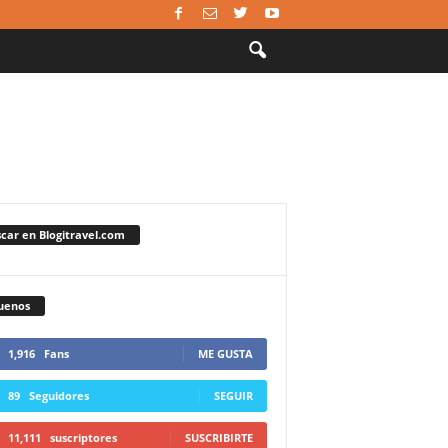
car en Blogitravel.com
uenos
1,916
Fans
ME GUSTA
89
Seguidores
SEGUIR
11,111
suscriptores
SUSCRIBIRTE