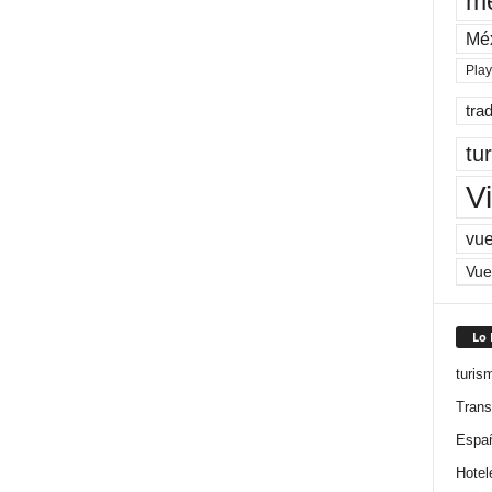
me
Mé
Pla
tra
tu
Vi
vue
Vue
Lo
turis
Trans
Espa
Hotel