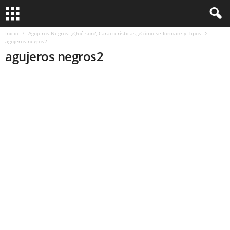
Inicio
Agujeros Negros: ¿Qué son?, Características, ¿Cómo se forman? y Tipos
agujeros negros2
agujeros negros2