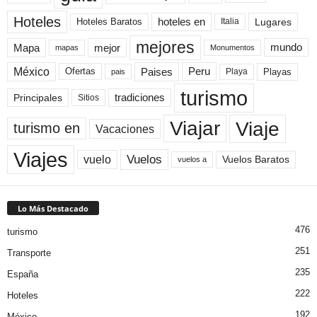
Hoteles
Hoteles Baratos
hoteles en
Lugares
Italia
mejores
Mapa
mejor
mundo
mapas
Monumentos
México
Paises
Peru
Playa
Playas
Ofertas
pais
turismo
Principales
tradiciones
Sitios
Viaje
Viajar
turismo en
Vacaciones
Viajes
Vuelos
vuelo
Vuelos Baratos
vuelos a
Lo Más Destacado
476
turismo
251
Transporte
235
España
222
Hoteles
192
México