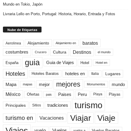
Mundo en Tokio, Japón
Livraria Lello en Porto, Portugal: Historia, Horario, Entrada y Fotos
Nube de Etiquetas
baratos
Alojamiento
Aerolinea
Alojamiento en
Destinos
Cultura
costumbres
el mundo
Crucero
guia
Guia de Viajes
España
Hotel
Hotel en
Hoteles
Hoteles Baratos
hoteles en
Lugares
Italia
mejores
Mapa
mejor
mundo
mapas
Monumentos
México
Paises
Peru
Playa
Playas
Ofertas
pais
turismo
Principales
tradiciones
Sitios
Viaje
Viajar
turismo en
Vacaciones
Viajes
Vuelos
vuelo
Vuelos Baratos
vuelos a