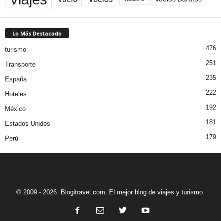
Lo Más Destacado
476
turismo
251
Transporte
235
España
222
Hoteles
192
México
181
Estados Unidos
179
Perú
© 2009 - 2026. Blogitravel.com. El mejor blog de viajes y turismo.