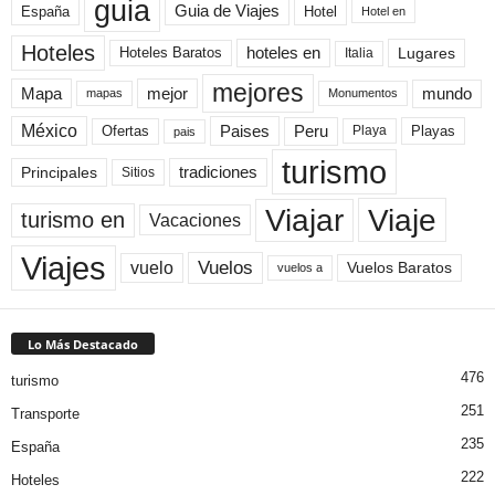
guia
Guia de Viajes
España
Hotel
Hotel en
Hoteles
Hoteles Baratos
hoteles en
Lugares
Italia
mejores
Mapa
mejor
mundo
mapas
Monumentos
México
Paises
Peru
Playa
Playas
Ofertas
pais
turismo
Principales
tradiciones
Sitios
Viaje
Viajar
turismo en
Vacaciones
Viajes
Vuelos
vuelo
Vuelos Baratos
vuelos a
Lo Más Destacado
476
turismo
251
Transporte
235
España
222
Hoteles