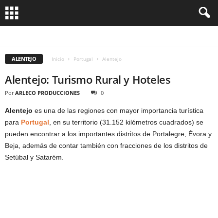
ALENTEJO
ALGARVE
AZORES
DOURO
LISBOA
MADEIRA
MINHO
ALENTEJO
Inicio
Portugal
Alentejo
Alentejo: Turismo Rural y Hoteles
Por
ARLECO PRODUCCIONES
0
Alentejo
es una de las regiones con mayor importancia turística
para
Portugal
, en su territorio (31.152 kilómetros cuadrados) se
pueden encontrar a los importantes distritos de Portalegre, Évora y
Beja, además de contar también con fracciones de los distritos de
Setúbal y Satarém.