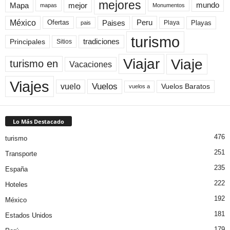
mejores
Mapa
mejor
mundo
mapas
Monumentos
México
Paises
Peru
Playa
Playas
Ofertas
pais
turismo
Principales
tradiciones
Sitios
Viaje
Viajar
turismo en
Vacaciones
Viajes
Vuelos
vuelo
Vuelos Baratos
vuelos a
Lo Más Destacado
476
turismo
251
Transporte
235
España
222
Hoteles
192
México
181
Estados Unidos
179