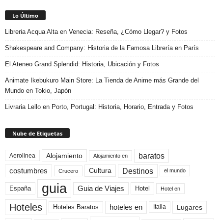
Lo Último
Libreria Acqua Alta en Venecia: Reseña, ¿Cómo Llegar? y Fotos
Shakespeare and Company: Historia de la Famosa Librería en París
El Ateneo Grand Splendid: Historia, Ubicación y Fotos
Animate Ikebukuro Main Store: La Tienda de Anime más Grande del
Mundo en Tokio, Japón
Livraria Lello en Porto, Portugal: Historia, Horario, Entrada y Fotos
Nube de Etiquetas
baratos
Alojamiento
Aerolinea
Alojamiento en
Destinos
Cultura
costumbres
el mundo
Crucero
guia
Guia de Viajes
España
Hotel
Hotel en
Hoteles
Hoteles Baratos
hoteles en
Lugares
Italia