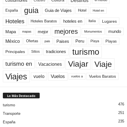
Destinos
Cultura
costumbres
el mundo
Crucero
guia
Guia de Viajes
España
Hotel
Hotel en
Hoteles
Hoteles Baratos
hoteles en
Lugares
Italia
mejores
Mapa
mejor
mundo
mapas
Monumentos
México
Paises
Peru
Playa
Playas
Ofertas
pais
turismo
Principales
tradiciones
Sitios
Viaje
Viajar
turismo en
Vacaciones
Viajes
Vuelos
vuelo
Vuelos Baratos
vuelos a
Lo Más Destacado
476
turismo
251
Transporte
235
España