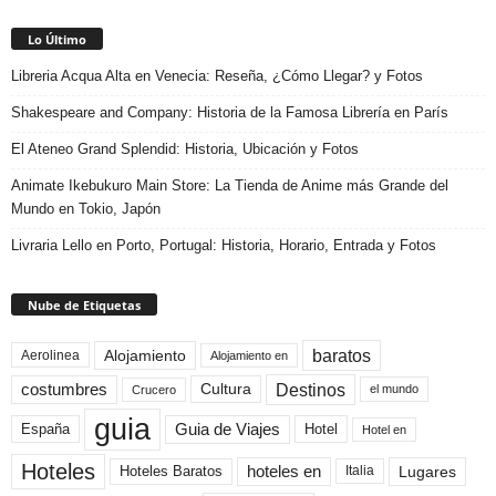
Lo Último
Libreria Acqua Alta en Venecia: Reseña, ¿Cómo Llegar? y Fotos
Shakespeare and Company: Historia de la Famosa Librería en París
El Ateneo Grand Splendid: Historia, Ubicación y Fotos
Animate Ikebukuro Main Store: La Tienda de Anime más Grande del
Mundo en Tokio, Japón
Livraria Lello en Porto, Portugal: Historia, Horario, Entrada y Fotos
Nube de Etiquetas
baratos
Alojamiento
Aerolinea
Alojamiento en
Destinos
Cultura
costumbres
el mundo
Crucero
guia
Guia de Viajes
España
Hotel
Hotel en
Hoteles
Hoteles Baratos
hoteles en
Lugares
Italia