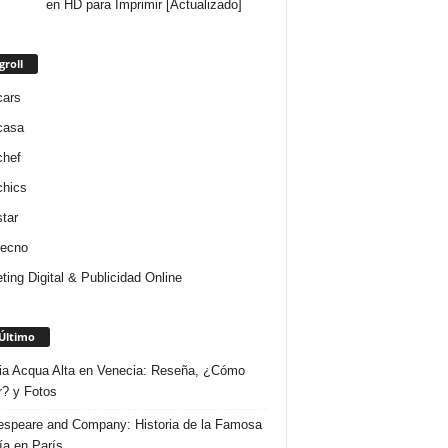
en HD para Imprimir [Actualizado]
groll
cars
casa
chef
chics
star
tecno
ting Digital & Publicidad Online
Último
ria Acqua Alta en Venecia: Reseña, ¿Cómo
r? y Fotos
speare and Company: Historia de la Famosa
ría en París