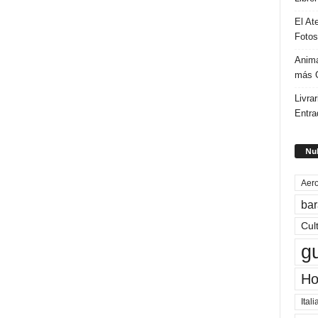
El At
Fotos
Anima
más G
Livrar
Entra
Nub
Aero
bar
Cul
g
Ho
Itali