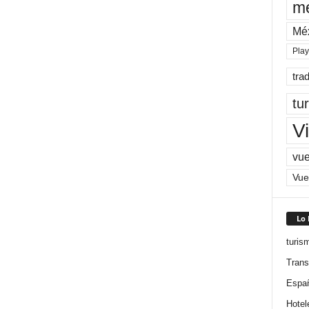
me
Mé
Pla
tra
tu
Vi
vue
Vue
Lo
turis
Trans
Espa
Hotel