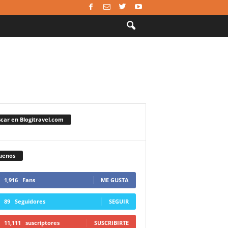
car en Blogitravel.com
uenos
1,916
Fans
ME GUSTA
89
Seguidores
SEGUIR
11,111
suscriptores
SUSCRIBIRTE