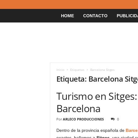
HOME
CONTACTO
PUBLICID
Inicio
Etiquetas
Barcelona Sitges
Etiqueta: Barcelona Sitg
Turismo en Sitges:
Barcelona
Por
ARLECO PRODUCCIONES
0
Dentro de la provincia española de
Barce
exactos, hallamos a
Sitges
, una ciudad 