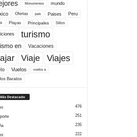
jores
mundo
Monumentos
xico
Paises
Peru
Ofertas
pais
Principales
ya
Playas
Sitios
turismo
diciones
rismo en
Vacaciones
Viajes
Viaje
ajar
Vuelos
lo
vuelos a
los Baratos
 Más Destacado
476
mo
251
porte
235
ña
222
es