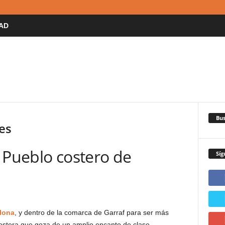
AD
Bus
es
 Pueblo costero de
Síg
lona
, y dentro de la comarca de Garraf para ser más
costera que goza de un amplio encanto de clase