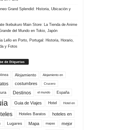
eneo Grand Splendid: Historia, Ubicación y
te Ikebukuro Main Store: La Tienda de Anime
rande del Mundo en Tokio, Japón
ia Lello en Porto, Portugal: Historia, Horario,
da y Fotos
e de Etiquetas
Alojamiento
linea
Alojamiento en
atos
costumbres
Crucero
Destinos
tura
España
el mundo
uia
Guia de Viajes
Hotel
Hotel en
teles
Hoteles Baratos
hoteles en
Mapa
mejor
Lugares
a
mapas