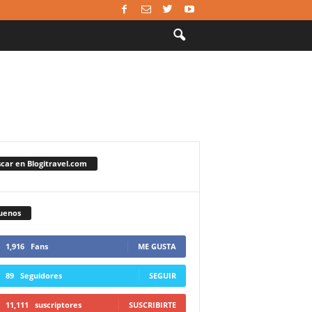
car en Blogitravel.com
uenos
1,916
Fans
ME GUSTA
89
Seguidores
SEGUIR
11,111
suscriptores
SUSCRIBIRTE