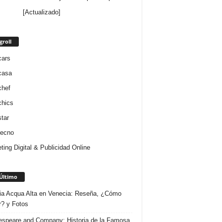
[Actualizado]
groll
cars
casa
chef
chics
star
tecno
ting Digital & Publicidad Online
Último
ria Acqua Alta en Venecia: Reseña, ¿Cómo
r? y Fotos
speare and Company: Historia de la Famosa