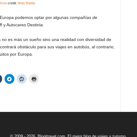
hoto
credit:
Matti Mattila
r Europa podemos optar por algunas
compañías de
 y Autocares Destinia.
 no es más un sueño sino una realidad con diversidad de
encontrará obstáculo para sus viajes en autobús, al contrario,
cuitos por Europa.
© 2009 - 2026. Blogitravel.com. El mejor blog de viajes y turismo.