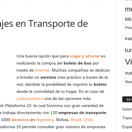
me
Mé
ajes en Transporte de
Pla
tra
tu
Una buena opción que para
viajar y ahorrar
es
Vi
realizando la compra del
boleto de bus
por
medio de
Internet
. Muchas compañías se dedican
vue
a brindar un
servicio
más práctico a través de la
Vue
red, dándote la posibilidad de imprimir tu
boleto
desde la comodidad de tu hogar. En el caso de
Latinoamérica
una de las opciones más
Lo
web
Plataforma 10
, la cual funciona con gran variedad de
turis
ía trabaja directamente con 120
empresas de transporte
Trans
e 1000
destinos
en
Argentina
, Bolivia,
Brasil
,
Chile
,
lataforma 10 permite consultar gran número de empresas
Espa