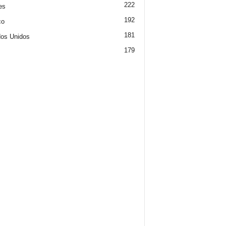
222
es
192
co
181
os Unidos
179