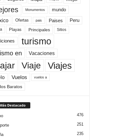
jores
mundo
Monumentos
xico
Paises
Peru
Ofertas
pais
Principales
ya
Playas
Sitios
turismo
diciones
rismo en
Vacaciones
Viajes
Viaje
ajar
Vuelos
lo
vuelos a
los Baratos
 Más Destacado
476
mo
251
porte
235
ña