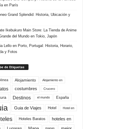
ría en París
eneo Grand Splendid: Historia, Ubicación y
te Ikebukuro Main Store: La Tienda de Anime
rande del Mundo en Tokio, Japón
ia Lello en Porto, Portugal: Historia, Horario,
da y Fotos
e de Etiquetas
Alojamiento
linea
Alojamiento en
atos
costumbres
Crucero
Destinos
tura
España
el mundo
uia
Guia de Viajes
Hotel
Hotel en
teles
Hoteles Baratos
hoteles en
Mapa
mejor
Lugares
a
mapas