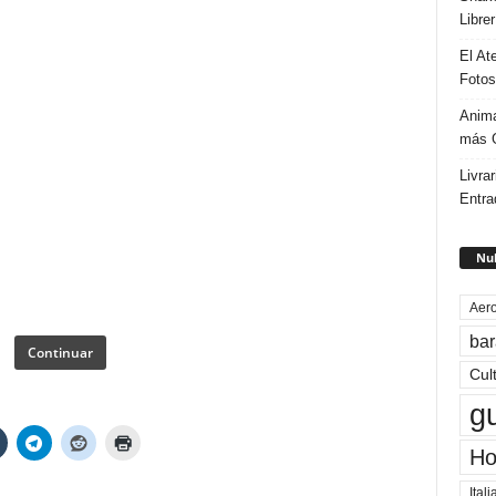
Libre
El At
Fotos
Anima
más G
Livrar
Entra
Nub
Aero
bar
Continuar
Cul
g
Ho
Itali