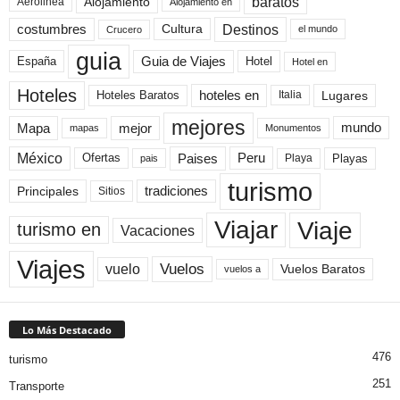
baratos
Alojamiento
Aerolinea
Alojamiento en
Destinos
Cultura
costumbres
el mundo
Crucero
guia
Guia de Viajes
España
Hotel
Hotel en
Hoteles
Hoteles Baratos
hoteles en
Lugares
Italia
mejores
Mapa
mejor
mundo
mapas
Monumentos
México
Paises
Peru
Playa
Playas
Ofertas
pais
turismo
Principales
tradiciones
Sitios
Viaje
Viajar
turismo en
Vacaciones
Viajes
Vuelos
vuelo
Vuelos Baratos
vuelos a
Lo Más Destacado
476
turismo
251
Transporte