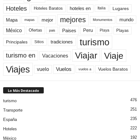
Hoteles
Hoteles Baratos
hoteles en
Lugares
Italia
mejores
Mapa
mejor
mundo
mapas
Monumentos
México
Paises
Peru
Playa
Playas
Ofertas
pais
turismo
Principales
tradiciones
Sitios
Viaje
Viajar
turismo en
Vacaciones
Viajes
Vuelos
vuelo
Vuelos Baratos
vuelos a
Lo Más Destacado
476
turismo
251
Transporte
235
España
222
Hoteles
192
México