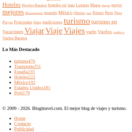
Hoteles
mejor
hoteles en
Mapa
Lugares
Hoteles Baratos
Italia
mapas
mejores
México
Paises
mundo
Peru
Ofertas
Playa
Monumentos
pais
turismo
turismo en
Principales
tradiciones
Playas
Sitios
Viajes
Viajar
Viaje
Vuelos
Vacaciones
vuelo
vuelos a
Vuelos Baratos
Lo Más Destacado
turismo
476
Transporte
251
España
235
Hoteles
222
México
192
Estados Unidos
181
Perú
179
© 2009 - 2026. Blogitravel.com. El mejor blog de viajes y turismo.
Home
Contacto
Publicidad