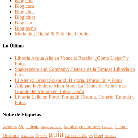
Blogicars
Blogicasa
Blogichef
Blogichics
Blogistar
Blogitecno
Marketing Digital & Publicidad Online
Lo Último
Libreria Acqua Alta en Venecia: Reseña, ¿Cómo Llegar? y
Fotos
Shakespeare and Company: Historia de la Famosa Librería en
París
El Ateneo Grand Splendid: Historia, Ubicación y Fotos
Animate Ikebukuro Main Store: La Tienda de Anime más
Grande del Mundo en Tokio, Japón
Livraria Lello en Porto, Portugal: Historia, Horario, Entrada y
Fotos
Nube de Etiquetas
baratos
Alojamiento
costumbres
Cultura
Aerolinea
Alojamiento en
Crucero
guia
Destinos
Guia de Viajes
España
Hotel
el mundo
Hotel en