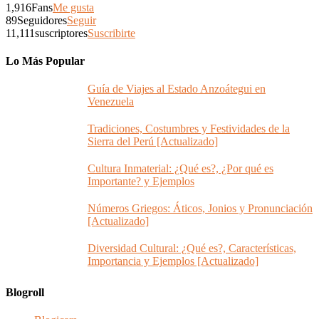
1,916
Fans
Me gusta
89
Seguidores
Seguir
11,111
suscriptores
Suscribirte
Lo Más Popular
Guía de Viajes al Estado Anzoátegui en
Venezuela
Tradiciones, Costumbres y Festividades de la
Sierra del Perú [Actualizado]
Cultura Inmaterial: ¿Qué es?, ¿Por qué es
Importante? y Ejemplos
Números Griegos: Áticos, Jonios y Pronunciación
[Actualizado]
Diversidad Cultural: ¿Qué es?, Características,
Importancia y Ejemplos [Actualizado]
Blogroll