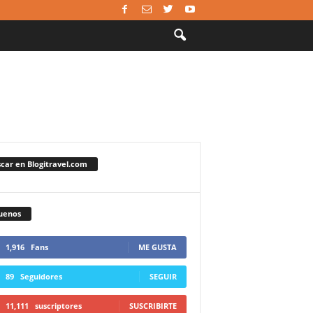
car en Blogitravel.com
uenos
1,916
Fans
ME GUSTA
89
Seguidores
SEGUIR
11,111
suscriptores
SUSCRIBIRTE