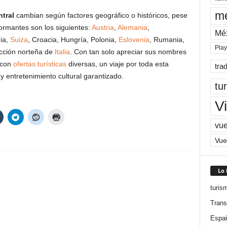
me
tral
cambian según factores geográfico o históricos, pese
rmantes son los siguientes:
Austria
,
Alemania
,
Mé
ia,
Suiza
, Croacia, Hungría, Polonia,
Eslovenia
, Rumania,
Pla
racción norteña de
Italia
. Con tan solo apreciar sus nombres
con
ofertas turísticas
diversas, un viaje por toda esta
tra
 entretenimiento cultural garantizado.
tu
Vi
vue
Vue
Lo
turis
Trans
Espa