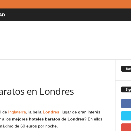
AD
Bus
aratos en Londres
Síg
al de
Inglaterra
, la bella
Londres
, lugar de gran interés
r a los
mejores hoteles baratos de Londres
? En ellos
máximo de 60 euros por noche.