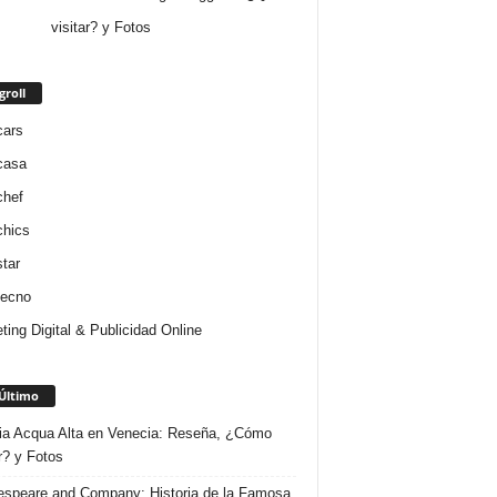
visitar? y Fotos
groll
cars
casa
chef
chics
star
tecno
ting Digital & Publicidad Online
Último
ria Acqua Alta en Venecia: Reseña, ¿Cómo
r? y Fotos
speare and Company: Historia de la Famosa