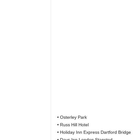
• Osterley Park
• Russ Hill Hotel
• Holiday Inn Express Dartford Bridge
• Days Inn London Stansted