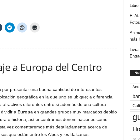
Libre
El At
Fotos
Anima
más G
Livrar
Entra
aje a Europa del Centro
Nub
Aero
iza por presentar una buena cantidad de interesantes
bar
icación geográfica en la que uno se ubique; a diferencia
a atractivos diferentes entre sí además de una cultura
Cul
 dividir a
Europa
en grandes grupos muy marcados debido
g
ultura e historia, así encontramos denominaciones cómo
 Esta vez comentaremos más detalladamente acerca de
Ho
ses que están entre los Alpes y los Balcanes.
Itali