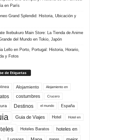
ría en París
eneo Grand Splendid: Historia, Ubicación y
te Ikebukuro Main Store: La Tienda de Anime
rande del Mundo en Tokio, Japón
ia Lello en Porto, Portugal: Historia, Horario,
da y Fotos
e de Etiquetas
Alojamiento
linea
Alojamiento en
atos
costumbres
Crucero
Destinos
tura
España
el mundo
uia
Guia de Viajes
Hotel
Hotel en
teles
Hoteles Baratos
hoteles en
Mapa
mejor
Lugares
a
mapas