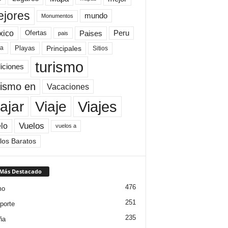
jores
mundo
Monumentos
xico
Paises
Peru
Ofertas
pais
Principales
ya
Playas
Sitios
turismo
diciones
rismo en
Vacaciones
Viajes
Viaje
ajar
Vuelos
lo
vuelos a
los Baratos
 Más Destacado
476
mo
251
porte
235
ña