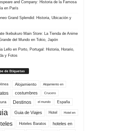
speare and Company: Historia de la Famosa
ría en París
eneo Grand Splendid: Historia, Ubicación y
te Ikebukuro Main Store: La Tienda de Anime
rande del Mundo en Tokio, Japón
ia Lello en Porto, Portugal: Historia, Horario,
da y Fotos
e de Etiquetas
Alojamiento
linea
Alojamiento en
atos
costumbres
Crucero
Destinos
tura
España
el mundo
uia
Guia de Viajes
Hotel
Hotel en
teles
Hoteles Baratos
hoteles en