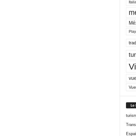
Itali
me
Mé
Pla
tra
tu
Vi
vue
Vue
Lo
turis
Trans
Espa