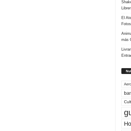
Shake
Libre
El At
Fotos
Anima
más G
Livrar
Entra
Nub
Aero
bar
Cul
g
Ho