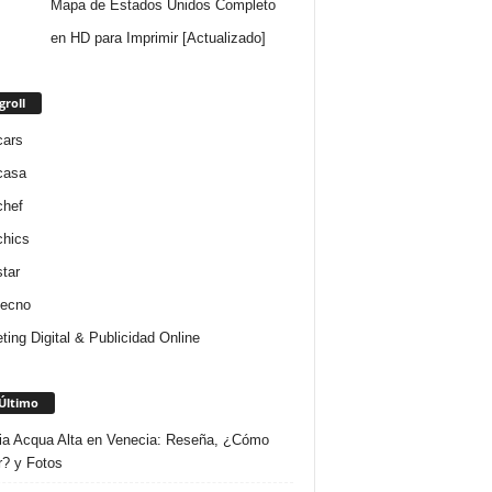
Mapa de Estados Unidos Completo
en HD para Imprimir [Actualizado]
groll
cars
casa
chef
chics
star
tecno
ting Digital & Publicidad Online
Último
ria Acqua Alta en Venecia: Reseña, ¿Cómo
r? y Fotos