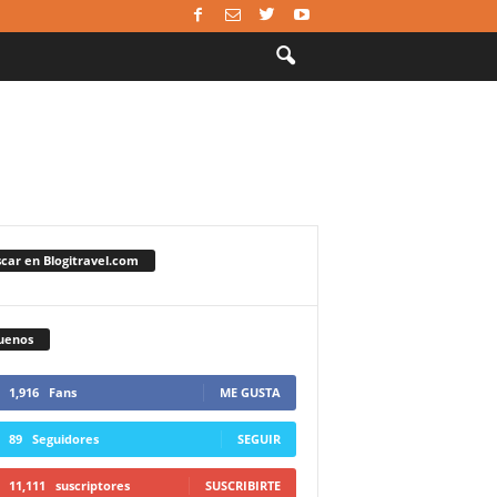
car en Blogitravel.com
uenos
1,916
Fans
ME GUSTA
89
Seguidores
SEGUIR
11,111
suscriptores
SUSCRIBIRTE