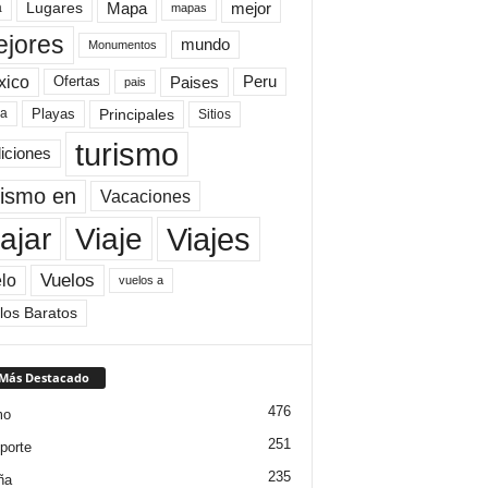
Mapa
mejor
Lugares
a
mapas
jores
mundo
Monumentos
xico
Paises
Peru
Ofertas
pais
Principales
ya
Playas
Sitios
turismo
diciones
rismo en
Vacaciones
Viajes
Viaje
ajar
Vuelos
lo
vuelos a
los Baratos
 Más Destacado
476
mo
251
porte
235
ña