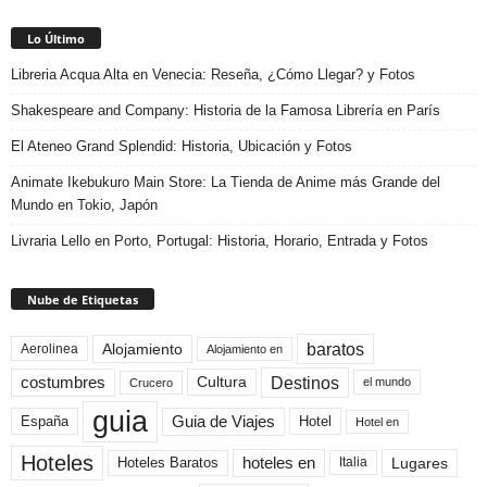
Lo Último
Libreria Acqua Alta en Venecia: Reseña, ¿Cómo Llegar? y Fotos
Shakespeare and Company: Historia de la Famosa Librería en París
El Ateneo Grand Splendid: Historia, Ubicación y Fotos
Animate Ikebukuro Main Store: La Tienda de Anime más Grande del
Mundo en Tokio, Japón
Livraria Lello en Porto, Portugal: Historia, Horario, Entrada y Fotos
Nube de Etiquetas
baratos
Alojamiento
Aerolinea
Alojamiento en
Destinos
Cultura
costumbres
el mundo
Crucero
guia
Guia de Viajes
España
Hotel
Hotel en
Hoteles
Hoteles Baratos
hoteles en
Lugares
Italia