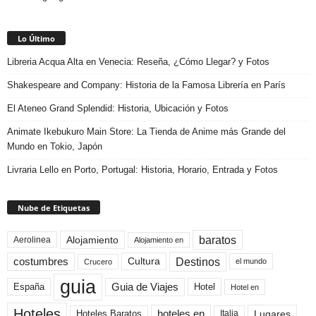
Lo Último
Libreria Acqua Alta en Venecia: Reseña, ¿Cómo Llegar? y Fotos
Shakespeare and Company: Historia de la Famosa Librería en París
El Ateneo Grand Splendid: Historia, Ubicación y Fotos
Animate Ikebukuro Main Store: La Tienda de Anime más Grande del
Mundo en Tokio, Japón
Livraria Lello en Porto, Portugal: Historia, Horario, Entrada y Fotos
Nube de Etiquetas
baratos
Alojamiento
Aerolinea
Alojamiento en
Destinos
Cultura
costumbres
el mundo
Crucero
guia
Guia de Viajes
España
Hotel
Hotel en
Hoteles
Hoteles Baratos
hoteles en
Lugares
Italia