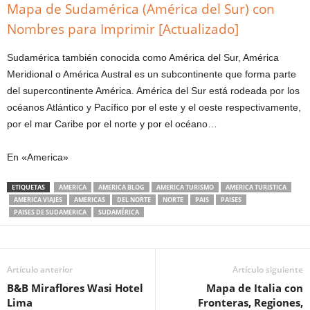
Mapa de Sudamérica (América del Sur) con
Nombres para Imprimir [Actualizado]
Sudamérica también conocida como América del Sur, América
Meridional o América Austral es un subcontinente que forma parte
del supercontinente América. América del Sur está rodeada por los
océanos Atlántico y Pacífico por el este y el oeste respectivamente,
por el mar Caribe por el norte y por el océano…
En «America»
ETIQUETAS
AMERICA
AMERICA BLOG
AMERICA TURISMO
AMERICA TURISTICA
AMERICA VIAJES
AMERICAS
DEL NORTE
NORTE
PAIS
PAISES
PAISES DE SUDAMERICA
SUDAMÉRICA
Artículo anterior
Artículo siguiente
B&B Miraflores Wasi Hotel
Mapa de Italia con
Lima
Fronteras, Regiones,