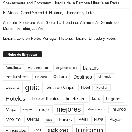
Shakespeare and Company: Historia de la Famosa Librería en París
El Ateneo Grand Splendid: Historia, Ubicación y Fotos
Animate Ikebukuro Main Store: La Tienda de Anime más Grande del
Mundo en Tokio, Japón
Livraria Lello en Porto, Portugal: Historia, Horario, Entrada y Fotos
Nube de Etiquetas
baratos
Alojamiento
Aerolinea
Alojamiento en
Destinos
Cultura
costumbres
el mundo
Crucero
guia
Guia de Viajes
España
Hotel
Hotel en
Hoteles
Hoteles Baratos
hoteles en
Lugares
Italia
mejores
Mapa
mejor
mundo
mapas
Monumentos
México
Paises
Peru
Playa
Playas
Ofertas
pais
turismo
Principales
tradiciones
Sitios