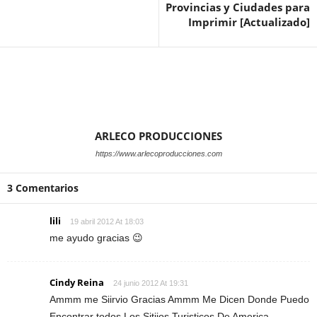
Provincias y Ciudades para
Imprimir [Actualizado]
ARLECO PRODUCCIONES
https://www.arlecoproducciones.com
3 Comentarios
lili
19 abril 2012 At 18:03
me ayudo gracias 😉
Cindy Reina
24 junio 2012 At 19:31
Ammm me Siirvio Gracias Ammm Me Dicen Donde Puedo
Encontrar todos Los Sitiios Turisticos De America