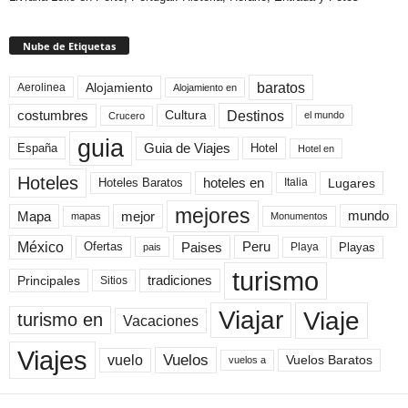
Nube de Etiquetas
baratos
Alojamiento
Aerolinea
Alojamiento en
Destinos
Cultura
costumbres
el mundo
Crucero
guia
Guia de Viajes
España
Hotel
Hotel en
Hoteles
Hoteles Baratos
hoteles en
Lugares
Italia
mejores
Mapa
mejor
mundo
mapas
Monumentos
México
Paises
Peru
Playa
Playas
Ofertas
pais
turismo
Principales
tradiciones
Sitios
Viaje
Viajar
turismo en
Vacaciones
Viajes
Vuelos
vuelo
Vuelos Baratos
vuelos a