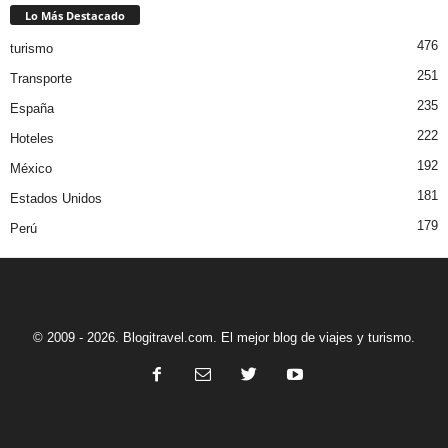
Lo Más Destacado
476
turismo
251
Transporte
235
España
222
Hoteles
192
México
181
Estados Unidos
179
Perú
© 2009 - 2026. Blogitravel.com. El mejor blog de viajes y turismo.