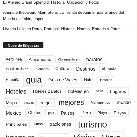
El Ateneo Grand Splendid: Historia, Ubicación y Fotos
Animate Ikebukuro Main Store: La Tienda de Anime más Grande del
Mundo en Tokio, Japón
Livraria Lello en Porto, Portugal: Historia, Horario, Entrada y Fotos
Nube de Etiquetas
baratos
Alojamiento
Aerolinea
Alojamiento en
Destinos
Cultura
costumbres
el mundo
Crucero
guia
Guia de Viajes
España
Hotel
Hotel en
Hoteles
Hoteles Baratos
hoteles en
Lugares
Italia
mejores
Mapa
mejor
mundo
mapas
Monumentos
México
Paises
Peru
Playa
Playas
Ofertas
pais
turismo
Principales
tradiciones
Sitios