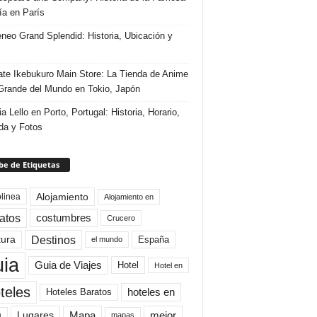
ría en París
eneo Grand Splendid: Historia, Ubicación y
te Ikebukuro Main Store: La Tienda de Anime
rande del Mundo en Tokio, Japón
ia Lello en Porto, Portugal: Historia, Horario,
da y Fotos
e de Etiquetas
Alojamiento
linea
Alojamiento en
atos
costumbres
Crucero
Destinos
tura
España
el mundo
uia
Guia de Viajes
Hotel
Hotel en
teles
Hoteles Baratos
hoteles en
Mapa
mejor
Lugares
a
mapas