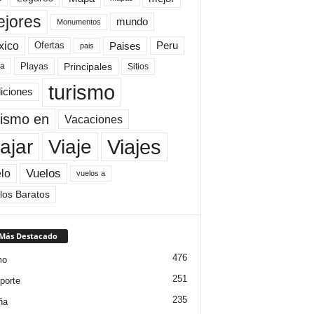
jores
mundo
Monumentos
xico
Paises
Peru
Ofertas
pais
Principales
ya
Playas
Sitios
turismo
diciones
rismo en
Vacaciones
Viajes
Viaje
ajar
Vuelos
lo
vuelos a
los Baratos
 Más Destacado
476
mo
251
porte
235
ña