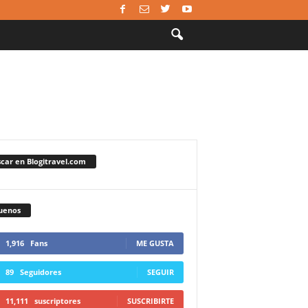
car en Blogitravel.com
uenos
1,916
Fans
ME GUSTA
89
Seguidores
SEGUIR
11,111
suscriptores
SUSCRIBIRTE