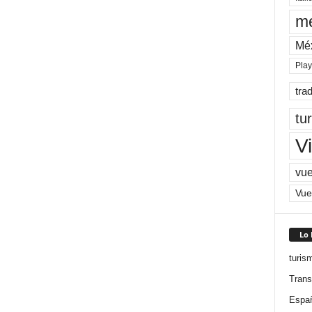
me
Mé
Pla
tra
tu
Vi
vue
Vue
Lo
turis
Trans
Espa