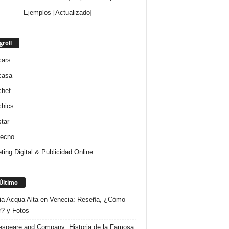
Ejemplos [Actualizado]
groll
cars
casa
chef
chics
star
tecno
ting Digital & Publicidad Online
Último
ria Acqua Alta en Venecia: Reseña, ¿Cómo
r? y Fotos
speare and Company: Historia de la Famosa