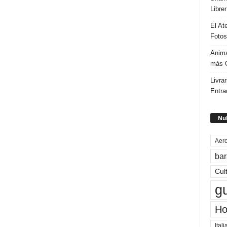
Libre
El At
Fotos
Anima
más G
Livrar
Entra
Nub
Aero
bar
Cul
g
Ho
Itali